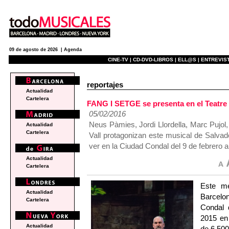
09 de agosto de 2026 |
Agenda
CINE-TV |
CD-DVD-LIBROS |
ELL@S |
ENTREVIST
reportajes
Actualidad
Cartelera
FANG I SETGE se presenta en el Teatre 
05/02/2016
Neus Pàmies, Jordi Llordella, Marc Pujol
Actualidad
Cartelera
Vall protagonizan este musical de Salva
ver en la Ciudad Condal del 9 de febrero 
Actualidad
Cartelera
Este me
Actualidad
Barcelo
Cartelera
Condal 
2015 en
Actualidad
de 6.50