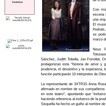
Cartelera
Con mú
escena l
una orqu
El musi
Pedrals,
se podrá
marzo de
Neus Pà
Totusaus
Sánchez, Judith Tobella, Jan Forrellat, 
protagonizan esta “historia de amor y g
prudencia, el desánimo y la esperanza, l
función participarán 10 intérpretes de Ol
La representante de 3XTR3S Anna Rosa Si
afirmado en nombre de sus compañeros 
en este teatro”; apuntando que “esfuer
haciendo referencia al esfuerzo de la prod
Sisquella ha hecho un guiño al nombre d