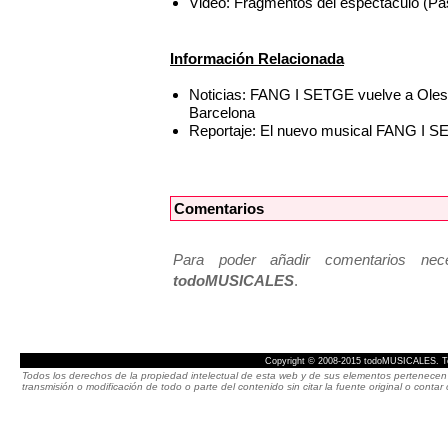
Video: Fragmentos del espectáculo (Pa
Información Relacionada
Noticias: FANG I SETGE vuelve a Olesa 
Barcelona
Reportaje: El nuevo musical FANG I SE
Comentarios
Para poder añadir comentarios neces
todoMUSICALES
.
Copyright © 2008-2015 todoMUSICALES. To
Todos los derechos de la propiedad intelectual de esta web y de sus elementos pertenecen 
transmisión o modificación de todo o parte del contenido sin citar la fuente original o cont