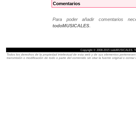
Comentarios
Para poder añadir comentarios neces
todoMUSICALES
.
Copyright © 2008-2015 todoMUSICALES. To
Todos los derechos de la propiedad intelectual de esta web y de sus elementos pertenecen 
transmisión o modificación de todo o parte del contenido sin citar la fuente original o cont