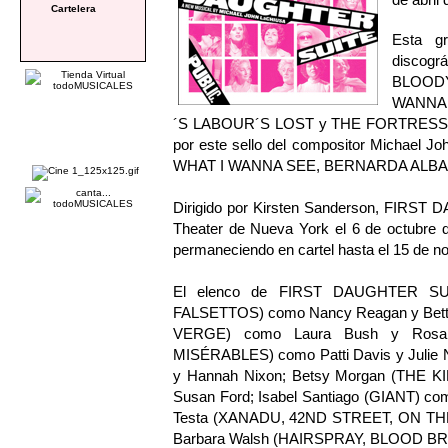
Cartelera
Esta gr
discográ
BLOODY
WANNA 
´S LABOUR´S LOST y THE FORTRESS OF 
por este sello del compositor Michael
WHAT I WANNA SEE, BERNARDA ALBA, 
Dirigido por Kirsten Sanderson, FIRST D
Theater de Nueva York el 6 de octubre d
permaneciendo en cartel hasta el 15 de n
El elenco de FIRST DAUGHTER SUIT
FALSETTOS) como Nancy Reagan y Bett
VERGE) como Laura Bush y Rosaly
MISÉRABLES) como Patti Davis y Julie 
y Hannah Nixon; Betsy Morgan (THE K
Susan Ford; Isabel Santiago (GIANT) co
Testa (XANADU, 42ND STREET, ON TH
Barbara Walsh (HAIRSPRAY, BLOOD BR