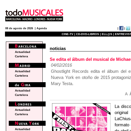
|
|
08 de agosto de 2026 |
Agenda
CINE-TV |
CD-DVD-LIBROS |
ELL@S |
ENTREVIST
noticias
Actualidad
Cartelera
Se edita el álbum del musical de Mic
04/02/2016
Ghostlight Records edita el álbum del 
Actualidad
Cartelera
Nueva York en otoño de 2015 protagoniz
Mary Testa.
Actualidad
Cartelera
La disco
Actualidad
origina
Cartelera
LaChius
formato 
Actualidad
de abril