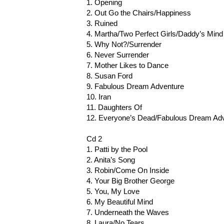
1. Opening
2. Out Go the Chairs/Happiness
3. Ruined
4. Martha/Two Perfect Girls/Daddy’s Mind
5. Why Not?/Surrender
6. Never Surrender
7. Mother Likes to Dance
8. Susan Ford
9. Fabulous Dream Adventure
10. Iran
11. Daughters Of
12. Everyone’s Dead/Fabulous Dream Adv
Cd 2
1. Patti by the Pool
2. Anita’s Song
3. Robin/Come On Inside
4. Your Big Brother George
5. You, My Love
6. My Beautiful Mind
7. Underneath the Waves
8. Laura/No Tears