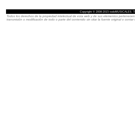
Copyright © 2008-2015 todoMUSICALES. To
Todos los derechos de la propiedad intelectual de esta web y de sus elementos pertenecen 
transmisión o modificación de todo o parte del contenido sin citar la fuente original o cont