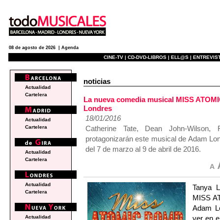
08 de agosto de 2026 |
Agenda
CINE-TV |
CD-DVD-LIBROS |
ELL@S |
ENTREVIST
noticias
Actualidad
Cartelera
La nueva comedia musical MISS ATOMIC
Londres
18/01/2016
Actualidad
Catherine Tate, Dean John-Wilson,
Cartelera
protagonizarán este musical de Adam Lon
del 7 de marzo al 9 de abril de 2016.
Actualidad
Cartelera
Actualidad
Tanya L
Cartelera
MISS AT
Adam Lo
ver en e
Actualidad