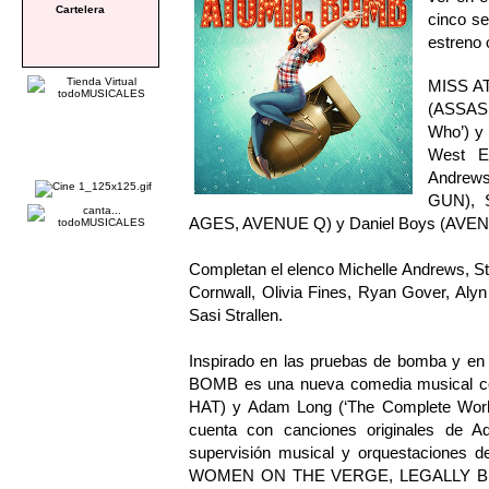
Cartelera
cinco se
estreno 
MISS AT
(ASSASS
Who’) y
West En
Andrew
GUN), 
AGES, AVENUE Q) y Daniel Boys (AVE
Completan el elenco Michelle Andrews, St
Cornwall, Olivia Fines, Ryan Gover, Aly
Sasi Strallen.
Inspirado en las pruebas de bomba y en
BOMB es una nueva comedia musical codi
HAT) y Adam Long (‘The Complete Works
cuenta con canciones originales de A
supervisión musical y orquestaciones de
WOMEN ON THE VERGE, LEGALLY BLONDE