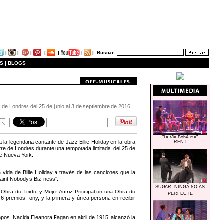
|
|
|
|
|
|
|
Buscar:
S |
BLOGS
de Londres del 25 de junio al 3 de septiembre de 2016.
"La Vie BohÃ¨me"
a legendaria cantante de Jazz Billie Holiday en la obra
RENT
re de Londres durante una temporada limitada, del 25 de
 de Nueva York.
 vida de Billie Holiday a través de las canciones que la
Taint Nobody’s Biz-ness".
SUGAR, NINGÃ NO ÃS
Obra de Texto, y Mejor Actriz Principal en una Obra de
PERFECTE
 6 premios Tony, y la primera y única persona en recibir
mpos. Nacida Eleanora Fagan en abril de 1915, alcanzó la