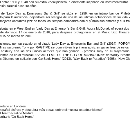
d entre 1930 y 1940 con su estilo vocal pionero, fuertemente inspirado en instrumentalistas 
ción, falleció a los 40 años.
a de ‘Lady Day at Emerson’s Bar & Grill’ se sitúa en 1959, en un íntimo bar de Phila
o para la audiencia, dejándoles ser testigos de una de las últimas actuaciones de su vid
 mejores cantantes jazz de todos los tiempos compartirá con el público sus amores y sus fr
ebutar en el West End en ‘Lady Day at Emerson’s Bar & Grill’, Audra McDonald ofrecerá dos c
ste domingo 17 de enero de 2016, para después protagonizar en el Music Box Theat
el 15 de marzo de 2016.
siones: por su trabajo en el citado ‘Lady Day at Emerson’s Bar and Grill’ (2014), PO
 Tras su premio Tony por RAGTIME se convirtió en la primera actriz en ganar tres de estos 
 Lansbury son las dos únicas actrices que han ganado 5 premios Tony en su trayectoria 
s de en el musical RISE AND FALL OF THE CITY OF MAHAGONNY de Weill y Brecht junto
. Sus álbumes en solitario son ‘Go Back Home’ (2013), ‘Way Back to Paradise’ (1998), ‘How Gl
olitario en Londres
 español disfrute y descubra más cosas sobre el musical estadounidense”
l Teatro Real de Madrid
olitario ‘Go Back Home’