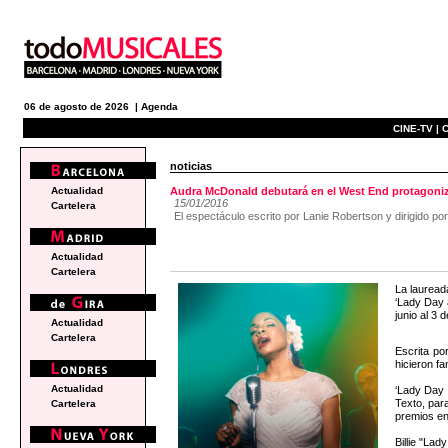
06 de agosto de 2026 |
Agenda
CINE-TV |
C
noticias
Actualidad
Audra McDonald debutará en el West End protagoniza
15/01/2016
Cartelera
El espectáculo escrito por Lanie Robertson y dirigido 
Actualidad
Cartelera
La lauread
‘Lady Day 
junio al 3 
Actualidad
Cartelera
Escrita po
hicieron fa
Actualidad
‘Lady Day 
Texto, par
Cartelera
premios en
Billie "La