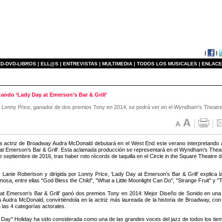
|
|
D-DVD-LIBROS |
ELL@S |
ENTREVISTAS |
MULTIMEDIA |
TODOS LOS MUSICALES |
ENLACE
ndo ‘Lady Day at Emerson’s Bar & Grill’
por Lonny Price, ganador de dos premios Tony en 2014, se podrá ver en el Wyndham’s Theatre 
a actriz de Broadway Audra McDonald debutará en el West End este verano interpretando a l
at Emerson’s Bar & Grill’. Esta aclamada producción se representará en el Wyndham’s Theat
de septiembre de 2016, tras haber roto récords de taquilla en el Circle in the Square Theatre
r Lanie Robertson y dirigida por Lonny Price, ‘Lady Day at Emerson’s Bar & Grill’ explica la
mosa, entre ellas "God Bless the Child", "What a Little Moonlight Can Do", "Strange Fruit" y "
at Emerson’s Bar & Grill’ ganó dos premios Tony en 2014: Mejor Diseño de Sonido en una 
a Audra McDonald, convirtiéndola en la actriz más laureada de la historia de Broadway, con
 las 4 categorías actorales.
dy Day" Holiday ha sido considerada como una de las grandes voces del jazz de todos los tie