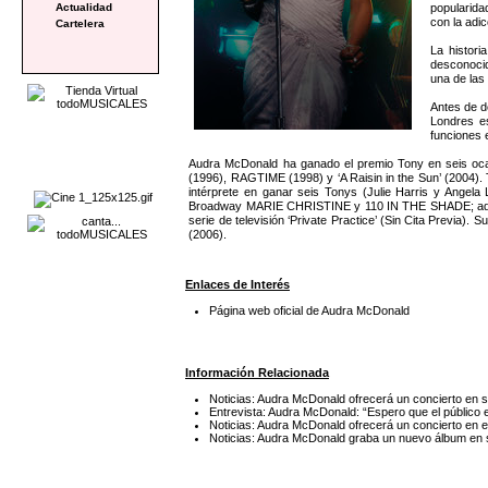
popularida
Actualidad
con la adic
Cartelera
La histori
desconocid
una de las
Antes de d
Londres e
funciones 
Audra McDonald ha ganado el premio Tony en seis oca
(1996), RAGTIME (1998) y ‘A Raisin in the Sun’ (2004).
intérprete en ganar seis Tonys (Julie Harris y Angela
Broadway MARIE CHRISTINE y 110 IN THE SHADE; ademá
serie de televisión ‘Private Practice’ (Sin Cita Previa)
(2006).
Enlaces de Interés
Página web oficial de Audra McDonald
Información Relacionada
Noticias: Audra McDonald ofrecerá un concierto en s
Entrevista: Audra McDonald: “Espero que el público
Noticias: Audra McDonald ofrecerá un concierto en e
Noticias: Audra McDonald graba un nuevo álbum en s