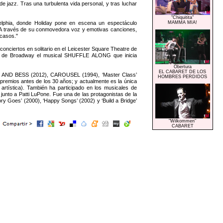
de jazz. Tras una turbulenta vida personal, y tras luchar
"Chiquitita"
delphia, donde Holiday pone en escena un espectáculo
MAMMA MIA!
a. A través de su conmovedora voz y emotivas canciones,
acasos."
onciertos en solitario en el Leicester Square Theatre de
re de Broadway el musical SHUFFLE ALONG que inicia
Obertura
EL CABARET DE LOS
RGY AND BESS (2012), CAROUSEL (1994), ‘Master Class’
HOMBRES PERDIDOS
premios antes de los 30 años; y actualmente es la única
artística). También ha participado en los musicales de
 a Patti LuPone. Fue una de las protagonistas de la
ory Goes’ (2000), ‘Happy Songs’ (2002) y ‘Build a Bridge’
"Wilkommen"
CABARET