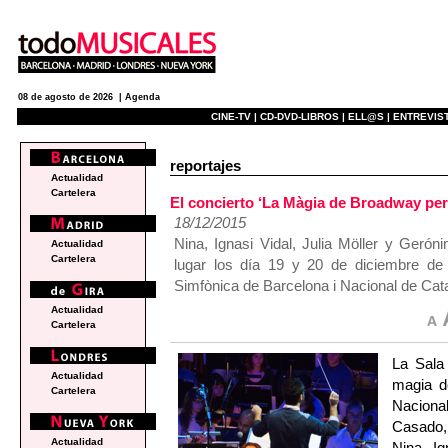
08 de agosto de 2026 |
Agenda
CINE-TV |
CD-DVD-LIBROS |
ELL@S |
ENTREVIST
reportajes
Actualidad
Cartelera
El concierto ‘La Màgia de Broadway per
18/12/2015
Nina, Ignasi Vidal, Julia Möller y Geró
Actualidad
Cartelera
lugar los día 19 y 20 de diciembre de
Simfònica de Barcelona i Nacional de Cat
Actualidad
Cartelera
La Sala 
Actualidad
magia d
Cartelera
Naciona
Casado,
Actualidad
Nina, Ig