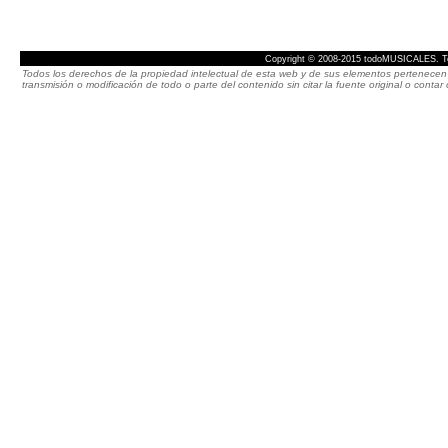
Copyright © 2008-2015 todoMUSICALES. To
Todos los derechos de la propiedad intelectual de esta web y de sus elementos pertenecen 
transmisión o modificación de todo o parte del contenido sin citar la fuente original o cont