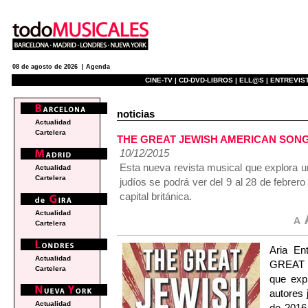
08 de agosto de 2026 |
Agenda
CINE-TV |
CD-DVD-LIBROS |
ELL@S |
ENTREVIST
noticias
Actualidad
Cartelera
THE GREAT JEWISH AMERICAN SONGBOO
10/12/2015
Esta nueva revista musical que explora u
Actualidad
Cartelera
judíos se podrá ver del 9 al 28 de febrer
capital británica.
Actualidad
Cartelera
Aria En
Actualidad
GREAT 
Cartelera
que exp
autores 
Actualidad
de 2016 