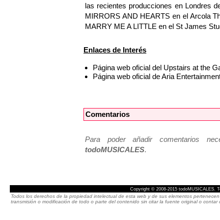
las recientes producciones en Londre
MIRRORS AND HEARTS en el Arcola Thea
MARRY ME A LITTLE en el St James Stud
Enlaces de Interés
Página web oficial del Upstairs at the 
Página web oficial de Aria Entertainmen
Comentarios
Para poder añadir comentarios neces
todoMUSICALES
.
Copyright © 2008-2015 todoMUSICALES. To
Todos los derechos de la propiedad intelectual de esta web y de sus elementos pertenecen 
transmisión o modificación de todo o parte del contenido sin citar la fuente original o cont