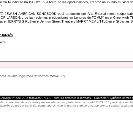
erra Mundial hasta los 60? En la tierra de las oportunidades, crearon un mundo musical 
."
 JEWISH AMERICAN SONGBOOK está producido por Aria Entertainment, responsable 
F LARSON, y de las recientes producciones en Londres de TOMMY en el Greenwic
atre, JERRY’S GIRLS en el Jermyn Street Theatre y MARRY ME A LITTLE en el St James St
 Interés
atre
como usuario registrado de
todoMUSICALES
.
Contactar
Quiénes somos
Copyright © 2008-2015 todoMUSICALES. Todos los derechos reservados. |
|
dad intelectual de esta web y de sus elementos pertenecen a todoMUSICALES por lo que es ilegal
icación de todo o parte del contenido sin citar la fuente original o contar con el permiso escri