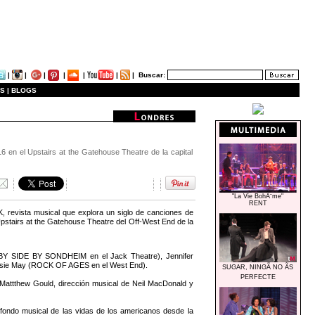
|
|
|
|
|
|
|
Buscar:
S |
BLOGS
6 en el Upstairs at the Gatehouse Theatre de la capital
"La Vie BohÃ¨me"
RENT
vista musical que explora un siglo de canciones de
Upstairs at the Gatehouse Theatre del Off-West End de la
 SIDE BY SONDHEIM en el Jack Theatre), Jennifer
ssie May (ROCK OF AGES en el West End).
SUGAR, NINGÃ NO ÃS
PERFECTE
tthew Gould, dirección musical de Neil MacDonald y
 fondo musical de las vidas de los americanos desde la