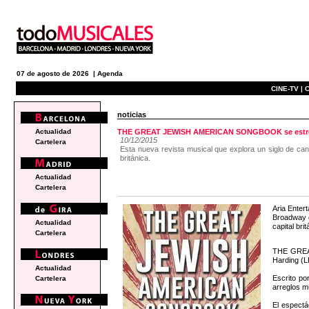
07 de agosto de 2026 |
Agenda
CINE-TV |
C
noticias
Actualidad
THE GREAT JEWISH AMERICAN SONGBOOK se estrena
10/12/2015
Cartelera
Esta nueva revista musical que explora un siglo de can
británica.
Actualidad
Cartelera
Aria Ente
Broadway e
Actualidad
capital bri
Cartelera
THE GREA
Harding (
Actualidad
Escrito p
Cartelera
arreglos m
El espectá