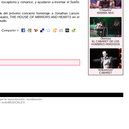
de escapismo y romance, y ayudaron a inventar el Sueño
"Chiquitita"
del próximo concierto homenaje a Jonathan Larson
MAMMA MIA!
h Theatre, THE HOUSE OF MIRRORS AND HEARTS en el
udio.
Obertura
EL CABARET DE LOS
HOMBRES PERDIDOS
"Wilkommen"
CABARET
|
 la reproducción, reutilización,
to de todoMUSICALES.