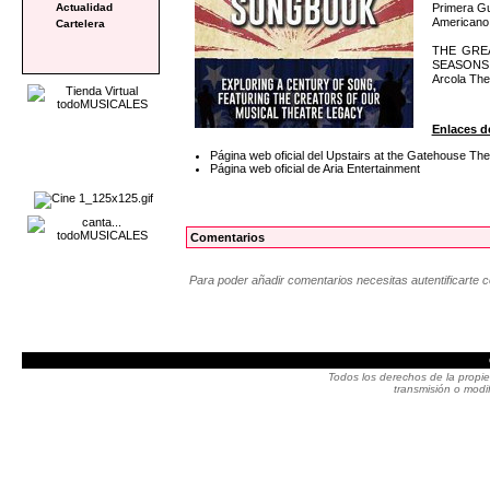
Primera Gu
Actualidad
Americano
Cartelera
THE GREAT
SEASONS O
Arcola The
Enlaces de
Página web oficial del Upstairs at the Gatehouse The
Página web oficial de Aria Entertainment
Comentarios
Para poder añadir comentarios necesitas autentificarte 
Todos los derechos de la propie
transmisión o modif