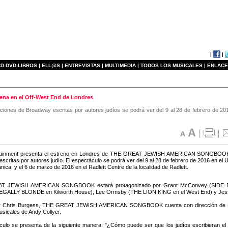
|
|
D-DVD-LIBROS |
ELL@S |
ENTREVISTAS |
MULTIMEDIA |
TODOS LOS MUSICALES |
ENLACE
 en el Off-West End de Londres
ciones de Broadway escritas por autores judíos se podrá ver del 9 al 28 de febrero de 201
rtainment presenta el estreno en Londres de THE GREAT JEWISH AMERICAN SONGBOOK, re
scritas por autores judío. El espectáculo se podrá ver del 9 al 28 de febrero de 2016 en el 
tánica; y el 6 de marzo de 2016 en el Radlett Centre de la localidad de Radlett.
T JEWISH AMERICAN SONGBOOK estará protagonizado por Grant McConvey (SIDE BY
LEGALLY BLONDE en Kilworth House), Lee Ormsby (THE LION KING en el West End) y Je
or Chris Burgess, THE GREAT JEWISH AMERICAN SONGBOOK cuenta con dirección de Mat
usicales de Andy Collyer.
culo se presenta de la siguiente manera: "¿Cómo puede ser que los judíos escribieran el