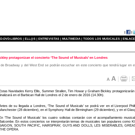
|
|
D-DVD-LIBROS |
ELL@S |
ENTREVISTAS |
MULTIMEDIA |
TODOS LOS MUSICALES |
ENLACE
ckley protagonizan el concierto ‘The Sound of Musicals’ en Londres
e Broadway y del West End se podrán escuchar en este concierto que tendrá lugar en el Ba
Estas Navidades Kerry Ellis, Summer Strallen, Tim Howar y Graham Bickley protagonizarán l
finalizará en el Barbican Hall de Londres el 2 de enero de 2016 (14.30h).
Antes de su llegada a Londres, ‘The Sound of Musicals’ se podrá ver en el Liverpool Phil
Manchester (28 diciembre), en el Symphony Hall de Birmingham (29 diciembre), y en el Glas
En ‘The Sound of Musicals’ los cuatro solistas contarán con el acompañamiento musical
Balcombe. En estos conciertos se interpretarán temas de musicales tan populares co
SAIGON, SOUTH PACIFIC, HAIRSPRAY, GUYS AND DOLLS, LES MISERABLES, GREA
THE OPERA.