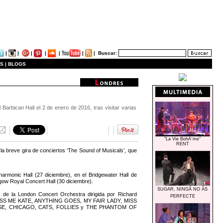
|
|
|
|
|
|
|
Buscar:
S |
BLOGS
rbican Hall el 2 de enero de 2016, tras visitar varias
"La Vie BohÃ¨me"
RENT
a breve gira de conciertos ‘The Sound of Musicals’, que
harmonic Hall (27 diciembre), en el Bridgewater Hall de
gow Royal Concert Hall (30 diciembre).
SUGAR, NINGÃ NO ÃS
 de la London Concert Orchestra dirigida por Richard
PERFECTE
mo KISS ME KATE, ANYTHING GOES, MY FAIR LADY, MISS
SE, CHICAGO, CATS, FOLLIES y THE PHANTOM OF