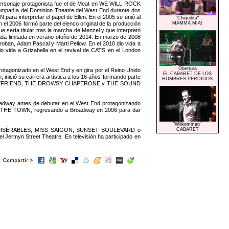
personaje protagonista fue el de Meat en WE WILL ROCK
compañía del Dominion Theatre del West End durante dos
para interpretar el papel de Ellen. En el 2005 se unió al
"Chiquitita"
l 2006 formó parte del elenco original de la producción
MAMMA MIA!
sería titular tras la marcha de Menzel y que interpretó
da limitada en verano-otoño de 2014. En marzo de 2008
oban, Adam Pascal y Marti Pellow. En el 2010 dio vida a
 vida a Grizabella en el revival de CATS en el London
Obertura
tagonizado en el West End y en gira por el Reino Unido
EL CABARET DE LOS
nició su carrera artística a los 16 años formando parte
HOMBRES PERDIDOS
THE BOYFRIEND, THE DROWSY CHAPERONE y THE SOUND
roadway antes de debutar en el West End protagonizando
 THE TOWN, regresando a Broadway en 2006 para dar
"Wilkommen"
ES MISÉRABLES, MISS SAIGON, SUNSET BOULEVARD o
CABARET
myn Street Theatre. En televisión ha participado en