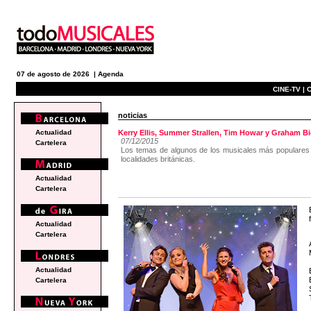
07 de agosto de 2026 |
Agenda
CINE-TV |
C
noticias
Actualidad
Kerry Ellis, Summer Strallen, Tim Howar y Graham Bi
07/12/2015
Cartelera
Los temas de algunos de los musicales más populares d
localidades británicas.
Actualidad
Cartelera
Actualidad
Cartelera
Actualidad
Cartelera