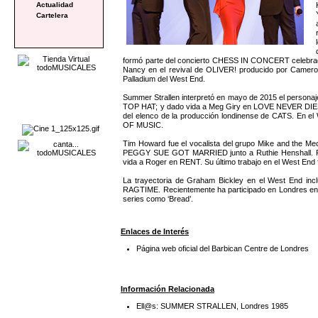
Actualidad
Cartelera
formó parte del concierto CHESS IN CONCERT celebrado e
Nancy en el revival de OLIVER! producido por Cameron
Palladium del West End.
Summer Strallen interpretó en mayo de 2015 el persona
TOP HAT; y dado vida a Meg Giry en LOVE NEVER DIES en 
del elenco de la producción londinense de CATS
OF MUSIC.
Tim Howard fue el vocalista del grupo Mike and the Me
PEGGY SUE GOT MARRIED junto a Ruthie Henshall. P
vida a Roger en RENT. Su último trabajo en el West E
La trayectoria de Graham Bickley en el West E
RAGTIME. Recientemente ha participado en Londres e
series como ‘Bread’.
Enlaces de Interés
Página web oficial del Barbican Centre de Londres
Información Relacionada
Ell@s: SUMMER STRALLEN, Londres 1985