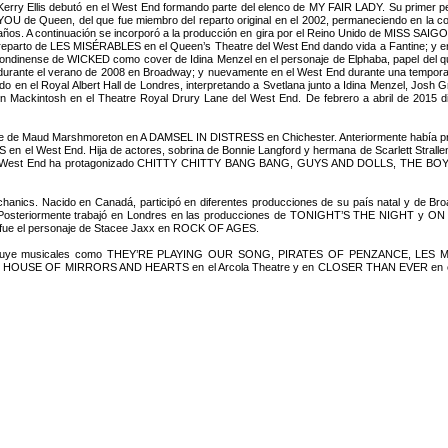
Kerry Ellis debutó en el West End formando parte del elenco de MY FAIR LADY. Su primer 
YOU de Queen, del que fue miembro del reparto original en el 2002, permaneciendo en la 
años. A continuación se incorporó a la producción en gira por el Reino Unido de MISS SAIGON 
reparto de LES MISÉRABLES en el Queen’s Theatre del West End dando vida a Fantine; y en e
londinense de WICKED como cover de Idina Menzel en el personaje de Elphaba, papel del que 
durante el verano de 2008 en Broadway; y nuevamente en el West End durante una tempora
n el Royal Albert Hall de Londres, interpretando a Svetlana junto a Idina Menzel, Josh Gr
 Mackintosh en el Theatre Royal Drury Lane del West End. De febrero a abril de 2015 dio
je de Maud Marshmoreton en A DAMSEL IN DISTRESS en Chichester. Anteriormente había pro
el West End. Hija de actores, sobrina de Bonnie Langford y hermana de Scarlett Strallen, i
. En el West End ha protagonizado CHITTY CHITTY BANG BANG, GUYS AND DOLLS, 
chanics. Nacido en Canadá, participó en diferentes producciones de su país natal y de B
osteriormente trabajó en Londres en las producciones de TONIGHT’S THE NIGHT y ON
nd fue el personaje de Stacee Jaxx en ROCK OF AGES.
nd incluye musicales como THEY’RE PLAYING OUR SONG, PIRATES OF PENZANCE, L
n HOUSE OF MIRRORS AND HEARTS en el Arcola Theatre y en CLOSER THAN EVER en el Jer