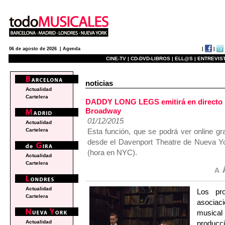
|
|
06 de agosto de 2026 |
Agenda
CINE-TV |
CD-DVD-LIBROS |
ELL@S |
ENTREVIST
noticias
Actualidad
Cartelera
DADDY LONG LEGS emitirá en directo po
Broadway
01/12/2015
Actualidad
Esta función, que se podrá ver online g
Cartelera
desde el Davenport Theatre de Nueva Yor
(hora en NYC).
Actualidad
Cartelera
Actualidad
Los pr
Cartelera
asociac
musica
produc
Actualidad