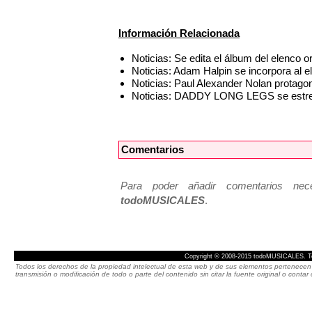
Información Relacionada
Noticias: Se edita el álbum del elenc
Noticias: Adam Halpin se incorpora a
Noticias: Paul Alexander Nolan prot
Noticias: DADDY LONG LEGS se estren
Comentarios
Para poder añadir comentarios neces
todoMUSICALES
.
Copyright © 2008-2015 todoMUSICALES. To
Todos los derechos de la propiedad intelectual de esta web y de sus elementos pertenecen 
transmisión o modificación de todo o parte del contenido sin citar la fuente original o cont