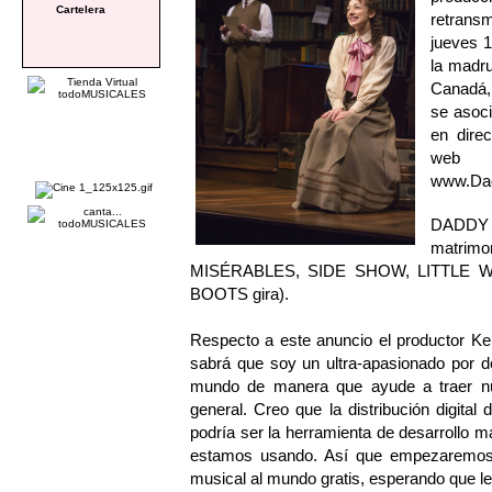
Cartelera
retrans
jueves 1
la madru
Canadá,
se asoci
en direc
web
www.Dad
DADDY L
matrimo
MISÉRABLES, SIDE SHOW, LITTLE W
BOOTS gira).
Respecto a este anuncio el productor Ke
sabrá que soy un ultra-apasionado por de
mundo de manera que ayude a traer nue
general. Creo que la distribución digit
podría ser la herramienta de desarrollo 
estamos usando. Así que empezaremo
musical al mundo gratis, esperando que l