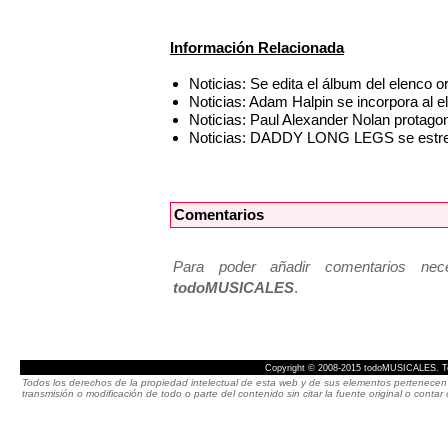
Información Relacionada
Noticias: Se edita el álbum del elenc
Noticias: Adam Halpin se incorpora a
Noticias: Paul Alexander Nolan prot
Noticias: DADDY LONG LEGS se estren
Comentarios
Para poder añadir comentarios neces
todoMUSICALES
.
Copyright © 2008-2015 todoMUSICALES. To
Todos los derechos de la propiedad intelectual de esta web y de sus elementos pertenecen 
transmisión o modificación de todo o parte del contenido sin citar la fuente original o cont