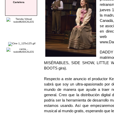
Cartelera
retrans
jueves 1
la madru
Canadá,
se asoci
en direc
web
www.Dad
DADDY L
matrimo
MISÉRABLES, SIDE SHOW, LITTLE W
BOOTS gira).
Respecto a este anuncio el productor Ke
sabrá que soy un ultra-apasionado por de
mundo de manera que ayude a traer nue
general. Creo que la distribución digit
podría ser la herramienta de desarrollo 
estamos usando. Así que empezaremo
musical al mundo gratis, esperando que l