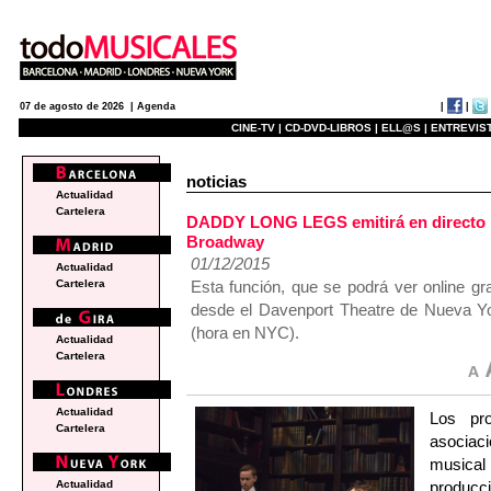
|
|
07 de agosto de 2026 |
Agenda
CINE-TV |
CD-DVD-LIBROS |
ELL@S |
ENTREVIST
noticias
Actualidad
Cartelera
DADDY LONG LEGS emitirá en directo po
Broadway
01/12/2015
Actualidad
Esta función, que se podrá ver online g
Cartelera
desde el Davenport Theatre de Nueva Yor
(hora en NYC).
Actualidad
Cartelera
Actualidad
Los pr
Cartelera
asociac
musica
produc
Actualidad