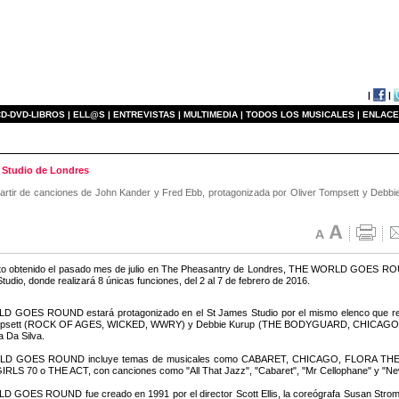
|
|
D-DVD-LIBROS |
ELL@S |
ENTREVISTAS |
MULTIMEDIA |
TODOS LOS MUSICALES |
ENLACE
Studio de Londres
artir de canciones de John Kander y Fred Ebb, protagonizada por Oliver Tompsett y Debbie
xito obtenido el pasado mes de julio en The Pheasantry de Londres, THE WORLD GOES 
udio, donde realizará 8 únicas funciones, del 2 al 7 de febrero de 2016.
 GOES ROUND estará protagonizado en el St James Studio por el mismo elenco que repre
mpsett (ROCK OF AGES, WICKED, WWRY) y Debbie Kurup (THE BODYGUARD, CHICAGO, SIS
a Da Silva.
D GOES ROUND incluye temas de musicales como CABARET, CHICAGO, FLORA T
IRLS 70 o THE ACT, con canciones como "All That Jazz", "Cabaret", "Mr Cellophane" y "Ne
GOES ROUND fue creado en 1991 por el director Scott Ellis, la coreógrafa Susan Stroman