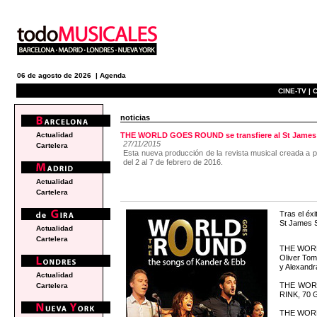
06 de agosto de 2026 |
Agenda
CINE-TV |
C
noticias
Actualidad
THE WORLD GOES ROUND se transfiere al St James 
27/11/2015
Cartelera
Esta nueva producción de la revista musical creada a p
del 2 al 7 de febrero de 2016.
Actualidad
Cartelera
Tras el é
St James St
Actualidad
Cartelera
THE WORLD
Oliver To
y Alexandr
Actualidad
THE WORL
Cartelera
RINK, 70 G
THE WORLD 