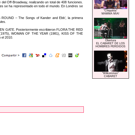
del Off-Broadway, realizando un total de 408 funciones.
nces se ha representado en todo el mundo. En Londres se
"Chiquitita"
MAMMA MIA!
ES ROUND – The Songs of Kander and Ebb’, la primera
wles.
 GOLDEN GATE. Posteriormente escribieron FLORA THE RED
GO (1975), WOMAN OF THE YEAR (1981), KISS OF THE
el 2010.
Obertura
EL CABARET DE LOS
HOMBRES PERDIDOS
"Wilkommen"
CABARET