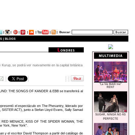
|
|
|
|
|
|
|
Buscar:
S |
BLOGS
 Kurup, se podrá ver nuevamente en la capital británica
"La Vie BohÃ¨me"
RENT
ROUND: THE SONGS OF KANDER & EBB se transferirá al
sentó el espectáculo en The Phesantry, liderado por
TER ACT), junto a Stefan Lloyd Evans, Sally Samad
SUGAR, NINGÃ NO ÃS
PERFECTE
HE RED MENACE, KISS OF THE SPIDER WOMAN, THE
w York, New York".
 y el escritor David Thompson a partir del catálogo de