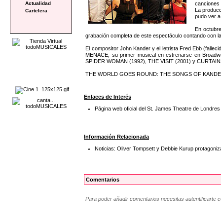
canciones 
Actualidad
La producc
Cartelera
pudo ver a
En octubr
grabación completa de este espectáculo contando con la
El compositor John Kander y el letrista Fred Ebb (fal
MENACE, su primer musical en estrenarse en Broa
SPIDER WOMAN (1992), THE VISIT (2001) y CURTAINS 
THE WORLD GOES ROUND: THE SONGS OF KANDER & EBB 
Enlaces de Interés
Página web oficial del St. James Theatre de Londres
Información Relacionada
Noticias: Oliver Tompsett y Debbie Kurup prota
Comentarios
Para poder añadir comentarios necesitas autentificarte 