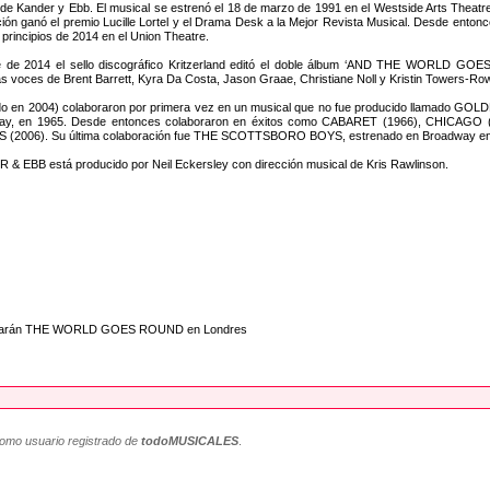
de Kander y Ebb. El musical se estrenó el 18 de marzo de 1991 en el Westside Arts Theatre 
ión ganó el premio Lucille Lortel y el Drama Desk a la Mejor Revista Musical. Desde ento
 principios de 2014 en el Union Theatre.
e de 2014 el sello discográfico Kritzerland editó el doble álbum ‘AND THE WORLD GO
s voces de Brent Barrett, Kyra Da Costa, Jason Graae, Christiane Noll y Kristin Towers-Ro
lecido en 2004) colaboraron por primera vez en un musical que no fue producido llamado
dway, en 1965. Desde entonces colaboraron en éxitos como CABARET (1966), CHICA
(2006). Su última colaboración fue THE SCOTTSBORO BOYS, estrenado en Broadway en 
está producido por Neil Eckersley con dirección musical de Kris Rawlinson.
gonizarán THE WORLD GOES ROUND en Londres
como usuario registrado de
todoMUSICALES
.