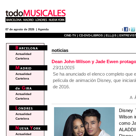
|
|
07 de agosto de 2026 |
Agenda
CINE-TV |
CD-DVD-LIBROS |
ELL@S |
ENTREVIST
noticias
Actualidad
Cartelera
Dean John-Wilson y Jade Ewen protag
23/11/2015
Se ha anunciado el elenco completo que e
Actualidad
Cartelera
película de animación Disney, que inicia
de 2016.
Actualidad
Cartelera
Disney 
Actualidad
Wilson i
Cartelera
como Ja
ALADDIN
Actualidad
Disney.