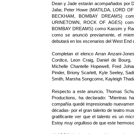
Dean y Jade estarán acompañados por
Jafar, Peter Howe (MATILDA, LORD OF 
BECKHAM, BOMBAY DREAMS) como 
URINETOWN, ROCK OF AGES) como B
BOMBAY DREAMS) como Kassim y Rachi
como se anunció previamente, el miem
debutará en los escenarios del West End 
Completan el elenco Arran Anzani-Jones
Cordice, Leon Craig, Daniel de Bourg,
Michelle Chantelle Hopewell, Fred Johan
Pinder, Briony Scarlett, Kyle Seeley, Sad
Smith, Marsha Songcome, Kayleigh Thad
Respecto a este anuncio, Thomas Schum
Productions, ha declarado: "Mientras h
compañía quedé impresionado nuevamente
décadas- por el gran talento de teatro mu
gratificante ver que el talento es un mi
Estoy muy orgulloso de que este hermoso e