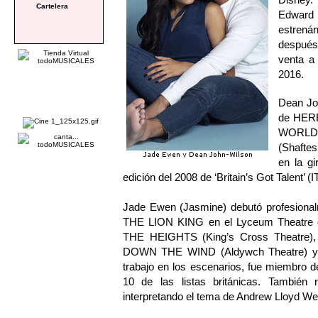
Cartelera
Edward
estrená
después 
venta a 
2016.
Dean Joh
de HERE
WORLD 
(Shafte
en la gi
edición del 2008 de ‘Britain’s Got Talent’ (I
Jade Ewen (Jasmine) debutó profesional
THE LION KING en el Lyceum Theatre d
THE HEIGHTS (King’s Cross Theatre
DOWN THE WIND (Aldywch Theatre) y
trabajo en los escenarios, fue miembro 
10 de las listas británicas. También
interpretando el tema de Andrew Lloyd Webb