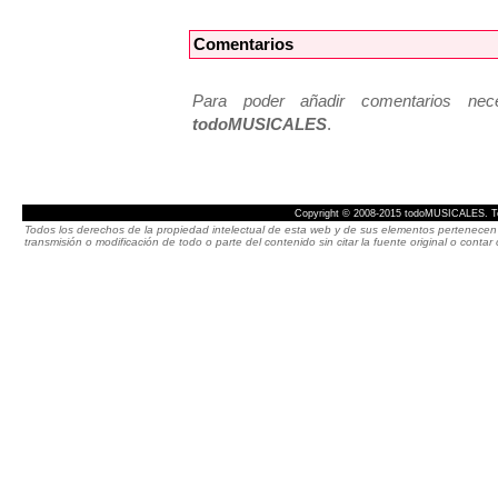
Comentarios
Para poder añadir comentarios neces
todoMUSICALES
.
Copyright © 2008-2015 todoMUSICALES. To
Todos los derechos de la propiedad intelectual de esta web y de sus elementos pertenecen 
transmisión o modificación de todo o parte del contenido sin citar la fuente original o cont