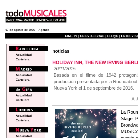
07 de agosto de 2026 |
Agenda
CINE-TV |
CD-DVD-LIBROS |
ELL@S |
ENTREVIST
noticias
Actualidad
Cartelera
HOLIDAY INN, THE NEW IRVING BERLIN
20/11/2015
Basada en el filme de 1942 protagon
Actualidad
Cartelera
producción presentada por la Roundabout 
Nueva York el 1 de septiembre de 2016.
Actualidad
Cartelera
La Roun
Actualidad
Stage P
Cartelera
Broadw
MUSICAL.
Actualidad
cuenta c