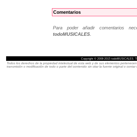
Comentarios
Para poder añadir comentarios neces
todoMUSICALES
.
Copyright © 2008-2015 todoMUSICALES. To
Todos los derechos de la propiedad intelectual de esta web y de sus elementos pertenecen 
transmisión o modificación de todo o parte del contenido sin citar la fuente original o cont