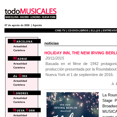
07 de agosto de 2026 |
Agenda
CINE-TV |
CD-DVD-LIBROS |
ELL@S |
ENTREVIST
noticias
Actualidad
Cartelera
HOLIDAY INN, THE NEW IRVING BERLIN
20/11/2015
Basada en el filme de 1942 protagon
Actualidad
Cartelera
producción presentada por la Roundabout 
Nueva York el 1 de septiembre de 2016.
Actualidad
Cartelera
La Roun
Actualidad
Stage P
Cartelera
Broadw
MUSICAL.
Actualidad
cuenta c