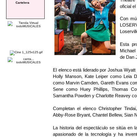
Cartelera
oficial e
Con músi
LOSERV
Loservil
Esta pr
Michael 
de Dan J
El elenco está liderado por Joshua Wyat
Holly Manson, Kate Leiper como Leia 
como Marvin Camden, Gareth Evans como
Sene como Huey Phillips, Thomas Co
Samantha Powden y Charlotte Reavey com
Completan el elenco Christopher Tind
Abby-Rose Bryant, Chantel Bellew, Sian 
La historia del espectáculo se sitúa en 
apasionado de la tecnología y ha inve