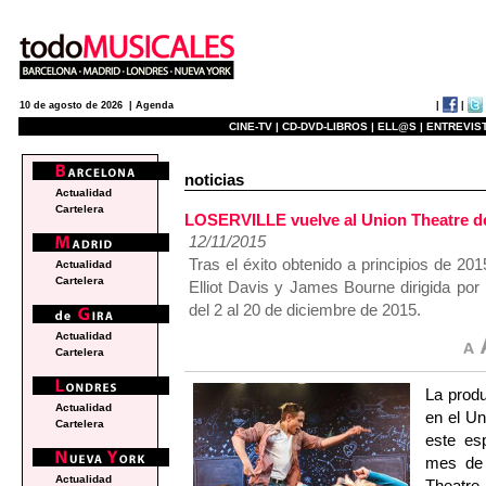
|
|
10 de agosto de 2026 |
Agenda
CINE-TV |
CD-DVD-LIBROS |
ELL@S |
ENTREVIST
noticias
Actualidad
Cartelera
LOSERVILLE vuelve al Union Theatre d
12/11/2015
Tras el éxito obtenido a principios de 2
Actualidad
Cartelera
Elliot Davis y James Bourne dirigida po
del 2 al 20 de diciembre de 2015.
Actualidad
Cartelera
La prod
Actualidad
en el Un
Cartelera
este es
mes de 
Actualidad
Theatre