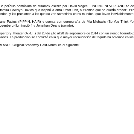
la película homónima de Miramax escrita por David Magee, FINDING NEVERLAND se centra e
 familia Llewelyn Davies que inspiró la obra ‘Peter Pan, o El chico que no quería crecer’. El
dos, y las presiones a las que se ven sometidos estos mundos, que llevan inevitablemente 
ne Paulus (PIPPIN, HAIR) y cuenta con coreografía de Mia Michaels (So You Think You
p Rosenberg (iluminación) y Jonathan Deans (sonido).
ory Theater (A.R.T.) del 23 de julio al 28 de septiembre de 2014 con un elenco liderad
es. La producción se convirtió en la que mayor recaudación de taquilla ha obtenido en los 3
LAND - Original Broadway Cast Album’ es el siguiente: