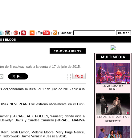
|
|
|
|
|
|
|
Buscar:
S |
BLOGS
 de Broadway, sale a la venta el 17 de julio de 2015.
"La Vie BohÃ¨me"
del panorama musical, el 17 de julio de 2015 sale a la
RENT
NDING NEVERLAND se estrenó oficialmente en el Lunt-
Grammer (LA CAGE AUX FOLLES, ‘Fraiser’) dando vida a
SUGAR, NINGÃ NO ÃS
ia Llewelyn Davis y Carolee Carmello (PARADE, MAMMA
PERFECTE
vin Kern, Josh Lamon, Melanie Moore, Mary Page Nance,
on Todorowski, Jaime Verazin y Jessica Vosk.