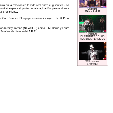
n la relación en la vida real entre el guionista J.M.
 musical explora el poder de la imaginación para abrirse a
"Chiquitita"
al crecimiento.
MAMMA MIA!
 Can Dance). El equipo creativo incluye a Scott Pask
o por Jeremy Jordan (NEWSIES) como J.M. Barrie y Laura
4 años de historia del A.R.T.
Obertura
EL CABARET DE LOS
HOMBRES PERDIDOS
"Wilkommen"
CABARET