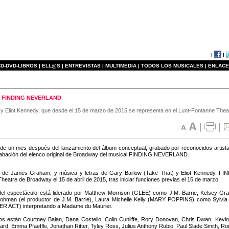
|
|
D-DVD-LIBROS |
ELL@S |
ENTREVISTAS |
MULTIMEDIA |
TODOS LOS MUSICALES |
ENLACE
y de FINDING NEVERLAND
Eliot Kennedy, que desde el 15 de marzo de 2015 se representa en el Lunt-Fontanne Theatre
e un mes después del lanzamiento del álbum conceptual, grabado por reconocidos artistas 
rabación del elenco original de Broadway del musical FINDING NEVERLAND.
to de James Graham, y música y letras de Gary Barlow (Take That) y Eliot Kennedy, FI
heatre de Broadway el 15 de abril de 2015, tras iniciar funciones previas el 15 de marzo.
 del espectáculo está liderado por Matthew Morrison (GLEE) como J.M. Barrie, Kelsey 
rohman (el productor de J.M. Barrie), Laura Michelle Kelly (MARY POPPINS) como Sylv
ER ACT) interpretando a Madame du Maurier.
los están Courtney Balan, Dana Costello, Colin Cunliffe, Rory Donovan, Chris Dwan, Ke
rd, Emma Pfaeffle, Jonathan Ritter, Tyley Ross, Julius Anthony Rubio, Paul Slade Smith, R