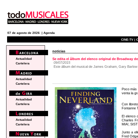
07 de agosto de 2026 |
Agenda
CINE-TV |
C
noticias
Actualidad
Se edita el álbum del elenco original de Broadwa
09/07/2015
Cartelera
Este álbum del musical de James Graham, Gary Barlow y 
Actualidad
Cartelera
Poco más d
venta la g
Actualidad
Con libre
Cartelera
Fontanne T
El elenco
Actualidad
Charles F
MIA!, SIST
Cartelera
Junto a el
Fred Odgaa