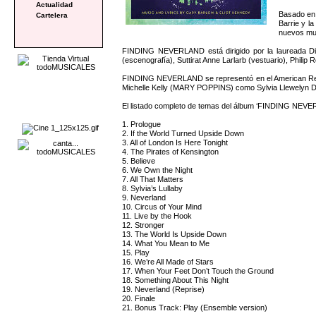
Actualidad
Basado en 
Cartelera
Barrie y la
nuevos mun
FINDING NEVERLAND está dirigido por la laureada Dia
(escenografía), Suttirat Anne Larlarb (vestuario), Phili
FINDING NEVERLAND se representó en el American Repert
Michelle Kelly (MARY POPPINS) como Sylvia Llewelyn Davi
El listado completo de temas del álbum ‘FINDING NEVER
1. Prologue
2. If the World Turned Upside Down
3. All of London Is Here Tonight
4. The Pirates of Kensington
5. Believe
6. We Own the Night
7. All That Matters
8. Sylvia’s Lullaby
9. Neverland
10. Circus of Your Mind
11. Live by the Hook
12. Stronger
13. The World Is Upside Down
14. What You Mean to Me
15. Play
16. We’re All Made of Stars
17. When Your Feet Don’t Touch the Ground
18. Something About This Night
19. Neverland (Reprise)
20. Finale
21. Bonus Track: Play (Ensemble version)