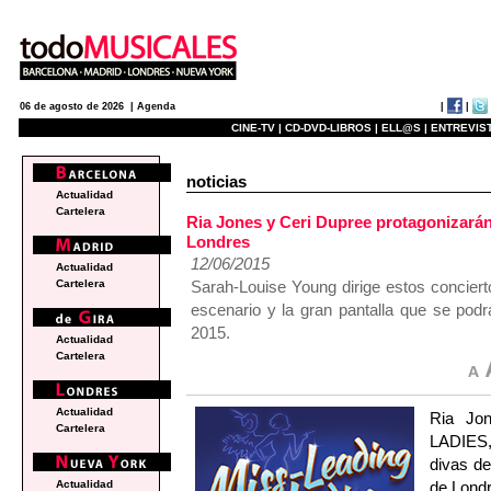
|
|
06 de agosto de 2026 |
Agenda
CINE-TV |
CD-DVD-LIBROS |
ELL@S |
ENTREVIST
noticias
Actualidad
Cartelera
Ria Jones y Ceri Dupree protagonizar
Londres
12/06/2015
Actualidad
Sarah-Louise Young dirige estos conciert
Cartelera
escenario y la gran pantalla que se podrá
2015.
Actualidad
Cartelera
Actualidad
Ria Jo
Cartelera
LADIES, 
divas de
de Londr
Actualidad