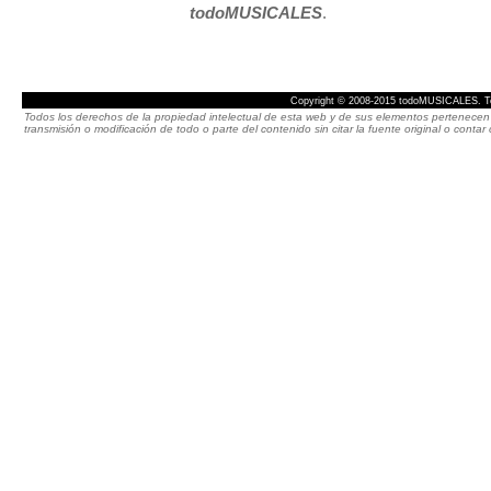
todoMUSICALES
.
Copyright © 2008-2015 todoMUSICALES. To
Todos los derechos de la propiedad intelectual de esta web y de sus elementos pertenecen 
transmisión o modificación de todo o parte del contenido sin citar la fuente original o cont