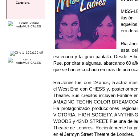
Cartelera
MISS-L
ilusión
aquellos
era dora
Ria Jone
esta ce
escenario y la gran pantalla. Desde Et
Rue, por citar a algunas, abarcando 60 añ
que se han escuchado en más de una ocas
Ria Jones fue, con 19 años, la actriz má
el West End con CHESS y, posteriorment
Theatre. Sus créditos incluyen Fanti
AMAZING TECHNICOLOR DREAMCOAT y 
Ha protagonizado producciones regio
VICTORIA, HIGH SOCIETY, ANYTHIN
WOODS y 42ND STREET. Fue una de las
Theatre de Londres. Recientemente ha p
en el Jermyn Street Theatre de Londres.