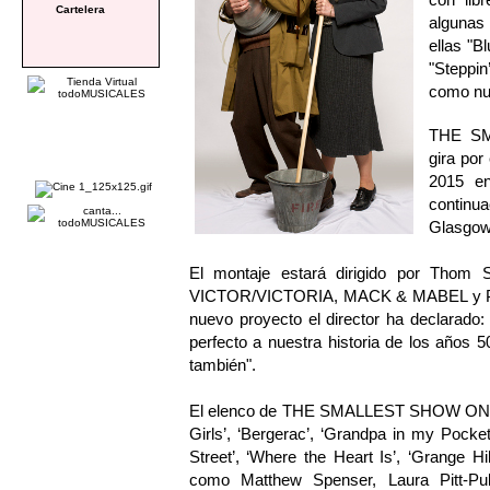
Cartelera
algunas 
ellas "B
"Steppi
como nu
THE SM
gira por
2015 en
continu
Glasgow
El montaje estará dirigido por Thom 
VICTOR/VICTORIA, MACK & MABEL y PAR
nuevo proyecto el director ha declarado
perfecto a nuestra historia de los años 5
también".
El elenco de THE SMALLEST SHOW ON EA
Girls’, ‘Bergerac’, ‘Grandpa in my Pock
Street’, ‘Where the Heart Is’, ‘Grange H
como Matthew Spenser, Laura Pitt-Pu