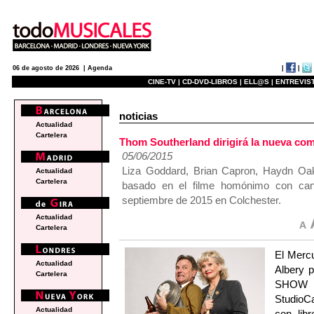
|
|
06 de agosto de 2026 |
Agenda
CINE-TV |
CD-DVD-LIBROS |
ELL@S |
ENTREVIST
noticias
Actualidad
Cartelera
Thom Southerland dirigirá la nueva
05/06/2015
Liza Goddard, Brian Capron, Haydn Oakl
Actualidad
Cartelera
basado en el filme homónimo con canc
septiembre de 2015 en Colchester.
Actualidad
Cartelera
El Mercu
Actualidad
Albery 
Cartelera
SHOW O
StudioCa
Actualidad
con lib