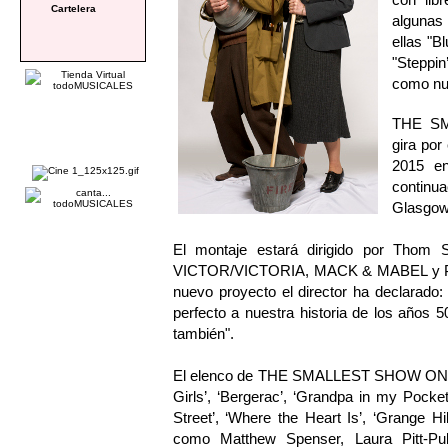
Cartelera
algunas 
ellas "B
"Steppi
como nu
THE SM
gira por
2015 en
continu
Glasgow
El montaje estará dirigido por Thom 
VICTOR/VICTORIA, MACK & MABEL y PAR
nuevo proyecto el director ha declarado
perfecto a nuestra historia de los años 5
también".
El elenco de THE SMALLEST SHOW ON EA
Girls’, ‘Bergerac’, ‘Grandpa in my Pock
Street’, ‘Where the Heart Is’, ‘Grange H
como Matthew Spenser, Laura Pitt-Pu