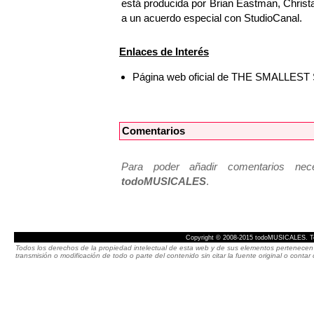
está producida por Brian Eastman, Christa
a un acuerdo especial con StudioCanal.
Enlaces de Interés
Página web oficial de THE SMALLE
Comentarios
Para poder añadir comentarios neces
todoMUSICALES
.
Copyright © 2008-2015 todoMUSICALES. To
Todos los derechos de la propiedad intelectual de esta web y de sus elementos pertenecen 
transmisión o modificación de todo o parte del contenido sin citar la fuente original o cont