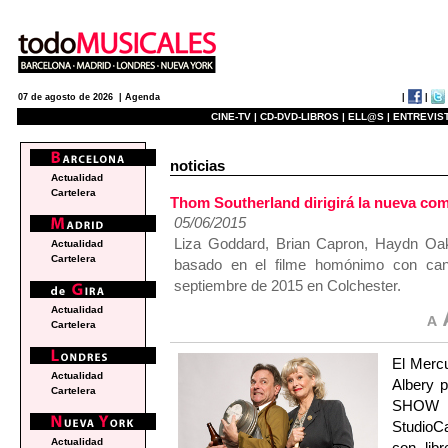
|
|
07 de agosto de 2026 |
Agenda
CINE-TV |
CD-DVD-LIBROS |
ELL@S |
ENTREVIST
noticias
Actualidad
Cartelera
Thom Southerland dirigirá la nueva
05/06/2015
Liza Goddard, Brian Capron, Haydn Oakl
Actualidad
Cartelera
basado en el filme homónimo con canc
septiembre de 2015 en Colchester.
Actualidad
Cartelera
El Mercu
Actualidad
Albery 
Cartelera
SHOW O
StudioCa
Actualidad
con lib