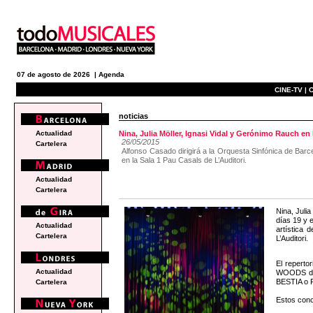
07 de agosto de 2026 |
Agenda
CINE-TV |
C
noticias
Actualidad
Nina, Julia Möller, Ignasi Vidal y Gerónimo Rauch en
26/05/2015
Cartelera
Alfonso Casado dirigirá a la Orquesta Sinfónica de Barc
en la Sala 1 Pau Casals de L’Auditori.
Actualidad
Cartelera
Nina, Juli
días 19 y 
Actualidad
artística 
Cartelera
L’Auditori.
El repert
Actualidad
WOODS de 
BESTIA o
Cartelera
Estos conci