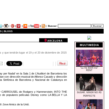
|
|
|
|
|
|
|
Buscar:
S |
BLOGS
s y que tendrán lugar el 19 y el 20 de diciembre de 2015
"La Vie BohÃ¨me"
RENT
y per Nadal’ en la Sala 1 de L’Auditori de Barcelona los
tan con dirección musical de Alfonso Casado y dirección
ta Sinfónica de Barcelona y Nacional de Catalunya en
TA y CARROUSEL de Rodgers y Hammerstein; INTO THE
SUGAR, NINGÃ NO ÃS
o de populares películas Disney como LA BELLA Y LA
PERFECTE
l i Jove Amics de la Unió.