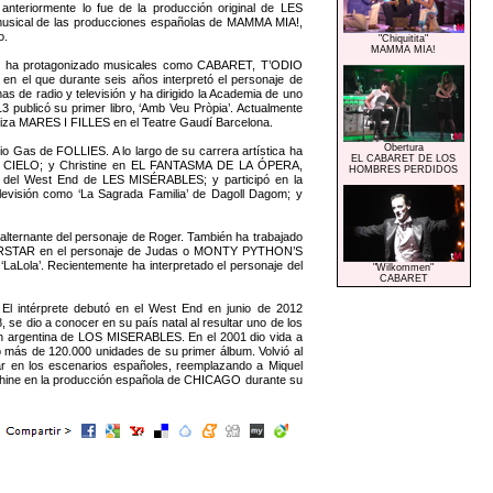
nteriormente lo fue de la producción original de LES
 musical de las producciones españolas de MAMMA MIA!,
o.
"Chiquitita"
MAMMA MIA!
a que ha protagonizado musicales como CABARET, T’ODIO
que durante seis años interpretó el personaje de
s de radio y televisión y ha dirigido la Academia de uno
13 publicó su primer libro, ‘Amb Veu Pròpia’. Actualmente
goniza MARES I FILLES en el Teatre Gaudí Barcelona.
Obertura
io Gas de FOLLIES. A lo largo de su carrera artística ha
EL CABARET DE LOS
 Y CIELO; y Christine en EL FANTASMA DE LA ÓPERA,
HOMBRES PERDIDOS
ión del West End de LES MISÉRABLES; y participó en la
isión como ‘La Sagrada Familia’ de Dagoll Dagom; y
 alternante del personaje de Roger. También ha trabajado
ERSTAR en el personaje de Judas o MONTY PYTHON’S
aLola’. Recientemente ha interpretado el personaje del
"Wilkommen"
CABARET
intérprete debutó en el West End en junio de 2012
se dio a conocer en su país natal al resultar uno de los
ión argentina de LOS MISERABLES. En el 2001 dio vida a
 más de 120.000 unidades de su primer álbum. Volvió al
r en los escenarios españoles, reemplazando a Miquel
hine en la producción española de CHICAGO durante su