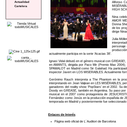
Alfonso C
Actualidad
MISÉRABLES
Cartelera
HIGH SCHO
Nina celeb
AMOR MEU,
Donna Sher
de los pro
dirige Nin
Julia Möll
interpret
personaje 
producció
actualmente participa en la serie ‘Acacias 38’.
Ignasi Vidal debutó en el género musical con GREASE!, t
en AMANTS, dirigida por Paco Mir (Premio Max 20
SPAMALOT en Madrid como Sir Galahad. Ha participado e
inspector Javert en LOS MISERABLES. Actualmente form
Gerónimo Rauch interpreta a The Phantom en la pr
interpretando en Jean Valjean en LES MISÉRABLES, person
ganadores del reality show ‘PopStars’ en el 2002. Su 
Doody en GREASE, también en Argentina. Su paso por ‘P
musical en el 2007 como protagonista de JESUCRISTO 
Fernández como Jesús en la producción española de J
temporada en Madrid y posteriormente fue seleccionado
Enlaces de Interés
Página web oficial de L´Auditori de Barcelona