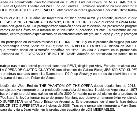
asado es actualmente director musical en el West End del revival de MISS SAIGON, y a
 en el Queen’s Theatre del West End de Londres. El músico sevillano ha sido director
OL MUSICAL y LOS MISERABLES, obteniendo diversos galardones por este último trabaj
ró en el 2013 sus 30 años de trayectoria artística como actriz y cantante, durante l
 CASEM-NOS UNA MICA, COMPANY, CORRE CORRE DIVA o el citado MAMMA MIA!, en el 
idan con gran éxito. Ha protagonizado también series de televisión, ha presentado programa
gramas de más éxito del a historia de la televisión, ‘Operación Triunfo’. En diciembre de 20
astudio, centro privado especializado en el entrenamiento integral de cuerpo y voz; y prota
er ha participado en el nuevo musical EL ÚLTIMO JINETE y en la producción dirigida por Mar
ado personajes como Sheila en HAIR; Bella en LA BELLA Y LA BESTIA; Blanca en MAR
que también dobló en la versión española del filme. Dio vida a Cosette en la producc
n alemana de EL JOROBADO DE NOTRE DAME. Además ha participado en series de telev
rabajo tras el cual formó parte del elenco de RENT, dirigido por Abby Epstain, en el que era
04); LA ÓPERA DE CUATRO CUARTOS con dirección de Calixto Bieito; JESUCRISTO SUP
n obras teatrales como ‘La Ratonera’ o ‘DJ Peep Show’; y en series de televisión como ‘L
a parte del cuarteto Poker de Voces.
oducción del West End de THE PHANTOM OF THE OPERA desde septiembre de 2013. El 
aje que ya interpretó en la producción española del musical. Nacido en Argentina en 1978, 
debut en el género del musical fue en el año 2000 formando parte del elenco de la producc
opStars’ le llevó a formar parte del grupo Mambrú, que obtuvo un enorme éxito vendiendo
SUPERSTAR en el Teatro Bristol de Argentina. Este personaje fue el que le hizo debuta
ESUCRISTO SUPERSTAR a principios de 2008. Tras este personaje interpretó a Mary Suns
 para dar vida a Jean Valjen en la producción española de LOS MISERABLES.