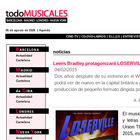
06 de agosto de 2026 |
Agenda
CINE-TV |
CD-DVD-LIBROS |
ELL@S |
ENTREVIST
noticias
Actualidad
Cartelera
Lewis Bradley protagonizará LOSERVIL
04/02/2015
Dos años después de su estreno en el We
Actualidad
Cartelera
podrá ver de nuevo en la capital británic
producción de pequeño formato dirigida p
Actualidad
Cartelera
El music
Actualidad
y letra
Cartelera
Union Th
2015, es
Actualidad