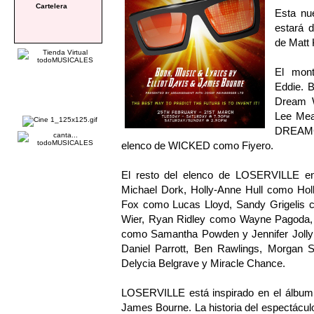
Cartelera
Esta nu
estará d
de Matt 
El mont
Eddie. 
Dream W
Lee Me
DREAMCO
elenco de WICKED como Fiyero.
El resto del elenco de LOSERVILLE en
Michael Dork, Holly-Anne Hull como Ho
Fox como Lucas Lloyd, Sandy Grigelis
Wier, Ryan Ridley como Wayne Pagoda, C
como Samantha Powden y Jennifer Jolly 
Daniel Parrott, Ben Rawlings, Morgan S
Delycia Belgrave y Miracle Chance.
LOSERVILLE está inspirado en el álbum 
James Bourne. La historia del espectáculo 