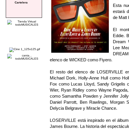
Cartelera
Esta nu
estará d
de Matt 
El mont
Eddie. 
Dream W
Lee Me
DREAMCO
elenco de WICKED como Fiyero.
El resto del elenco de LOSERVILLE en
Michael Dork, Holly-Anne Hull como Ho
Fox como Lucas Lloyd, Sandy Grigelis
Wier, Ryan Ridley como Wayne Pagoda, C
como Samantha Powden y Jennifer Jolly 
Daniel Parrott, Ben Rawlings, Morgan S
Delycia Belgrave y Miracle Chance.
LOSERVILLE está inspirado en el álbum 
James Bourne. La historia del espectáculo 