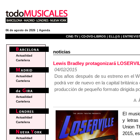
06 de agosto de 2026 |
Agenda
CINE-TV |
CD-DVD-LIBROS |
ELL@S |
ENTREVIST
noticias
Actualidad
Cartelera
Lewis Bradley protagonizará LOSERVIL
04/02/2015
Dos años después de su estreno en el We
Actualidad
Cartelera
podrá ver de nuevo en la capital británic
producción de pequeño formato dirigida p
Actualidad
Cartelera
El music
Actualidad
y letra
Cartelera
Union Th
2015, es
Actualidad