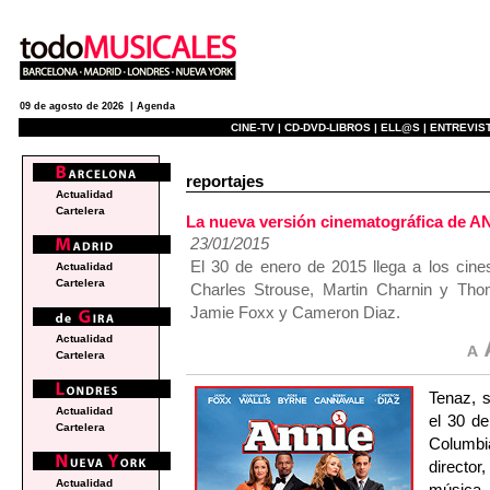
09 de agosto de 2026 |
Agenda
CINE-TV |
CD-DVD-LIBROS |
ELL@S |
ENTREVIST
reportajes
Actualidad
Cartelera
La nueva versión cinematográfica de A
23/01/2015
El 30 de enero de 2015 llega a los cine
Actualidad
Cartelera
Charles Strouse, Martin Charnin y Th
Jamie Foxx y Cameron Diaz.
Actualidad
Cartelera
Tenaz, s
Actualidad
el 30 d
Cartelera
Columbi
director
Actualidad
música,