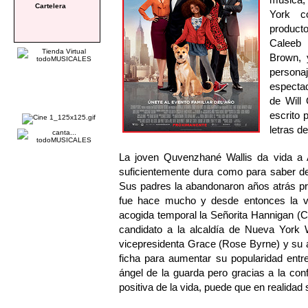
Cartelera
York c
producto
Caleeb 
Brown, 
persona
espectad
de Will
escrito
letras d
La joven Quvenzhané Wallis da vida a A
suficientemente dura como para saber de
Sus padres la abandonaron años atrás pro
fue hace mucho y desde entonces la v
acogida temporal la Señorita Hannigan (
candidato a la alcaldía de Nueva York W
vicepresidenta Grace (Rose Byrne) y su 
ficha para aumentar su popularidad entr
ángel de la guarda pero gracias a la con
positiva de la vida, puede que en realidad 