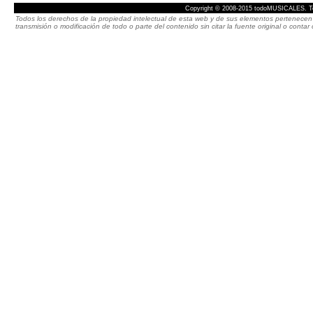
Copyright © 2008-2015 todoMUSICALES. To
Todos los derechos de la propiedad intelectual de esta web y de sus elementos pertenecen 
transmisión o modificación de todo o parte del contenido sin citar la fuente original o cont