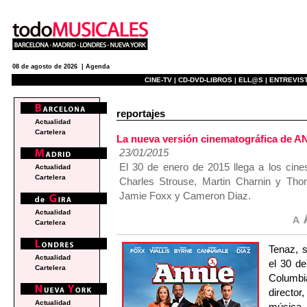
08 de agosto de 2026 |
Agenda
CINE-TV |
CD-DVD-LIBROS |
ELL@S |
ENTREVIST
reportajes
Actualidad
Cartelera
La nueva versión cinematográfica de A
23/01/2015
El 30 de enero de 2015 llega a los cine
Actualidad
Cartelera
Charles Strouse, Martin Charnin y Th
Jamie Foxx y Cameron Diaz.
Actualidad
Cartelera
Tenaz, s
Actualidad
el 30 d
Cartelera
Columbi
director
Actualidad
música,