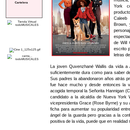
Cartelera
York c
producto
Caleeb 
Brown, 
persona
espectad
de Will
escrito
letras d
La joven Quvenzhané Wallis da vida a A
suficientemente dura como para saber de
Sus padres la abandonaron años atrás pro
fue hace mucho y desde entonces la v
acogida temporal la Señorita Hannigan (
candidato a la alcaldía de Nueva York W
vicepresidenta Grace (Rose Byrne) y su 
ficha para aumentar su popularidad entr
ángel de la guarda pero gracias a la con
positiva de la vida, puede que en realidad 