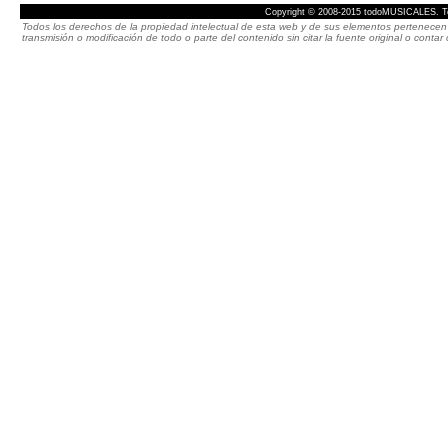
Copyright © 2008-2015 todoMUSICALES. To
Todos los derechos de la propiedad intelectual de esta web y de sus elementos pertenecen 
transmisión o modificación de todo o parte del contenido sin citar la fuente original o cont