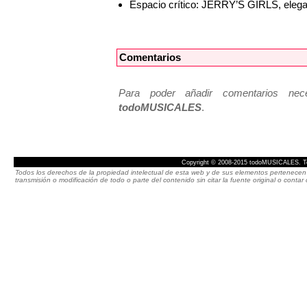
Espacio crítico: JERRY’S GIRLS, elegan
Comentarios
Para poder añadir comentarios neces
todoMUSICALES
.
Copyright © 2008-2015 todoMUSICALES. To
Todos los derechos de la propiedad intelectual de esta web y de sus elementos pertenecen 
transmisión o modificación de todo o parte del contenido sin citar la fuente original o cont