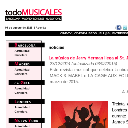
|
|
09 de agosto de 2026 |
Agenda
CINE-TV |
CD-DVD-LIBROS |
ELL@S |
ENTREVIST
noticias
Actualidad
Cartelera
La música de Jerry Herman llega al St
23/12/2014 (actualizada 03/02/2015)
Este revista musical que celebra la o
Actualidad
Cartelera
MACK & MABEL o LA CAGE AUX FOLLES se
marzo de 2015.
Actualidad
Cartelera
Treinta
Actualidad
Londres
Cartelera
durante
James St
Actualidad