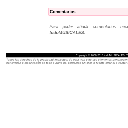
Comentarios
Para poder añadir comentarios neces
todoMUSICALES
.
Copyright © 2008-2015 todoMUSICALES. To
Todos los derechos de la propiedad intelectual de esta web y de sus elementos pertenecen 
transmisión o modificación de todo o parte del contenido sin citar la fuente original o cont