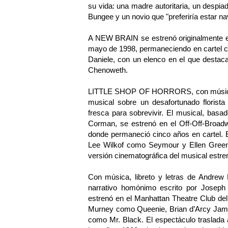
su vida: una madre autoritaria, un despi
Bungee y un novio que "preferiría estar n
A NEW BRAIN se estrenó originalmente en
mayo de 1998, permaneciendo en cartel ci
Daniele, con un elenco en el que destac
Chenoweth.
LITTLE SHOP OF HORRORS, con música d
musical sobre un desafortunado florist
fresca para sobrevivir. El musical, basa
Corman, se estrenó en el Off-Off-Broadw
donde permaneció cinco años en cartel. E
Lee Wilkof como Seymour y Ellen Green
versión cinematográfica del musical estre
Con música, libreto y letras de Andr
narrativo homónimo escrito por Joseph
estrenó en el Manhattan Theatre Club del
Murney como Queenie, Brian d’Arcy Jam
como Mr. Black. El espectáculo traslada