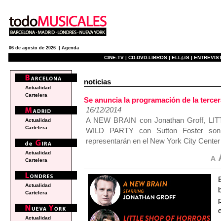
06 de agosto de 2026 |
Agenda
CINE-TV |
CD-DVD-LIBROS |
ELL@S |
ENTREVIST
noticias
Actualidad
Cartelera
Se anuncia la programación de la tercera
16/12/2014
A NEW BRAIN con Jonathan Groff, L
Actualidad
Cartelera
WILD PARTY con Sutton Foster son 
representarán en el New York City Center
Actualidad
Cartelera
Actualidad
Cartelera
Actualidad