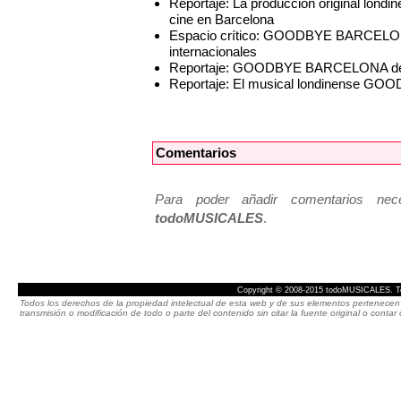
Reportaje: La producción original l
cine en Barcelona
Espacio crítico: GOODBYE BARCELONA,
internacionales
Reportaje: GOODBYE BARCELONA desem
Reportaje: El musical londinense GO
Comentarios
Para poder añadir comentarios neces
todoMUSICALES
.
Copyright © 2008-2015 todoMUSICALES. To
Todos los derechos de la propiedad intelectual de esta web y de sus elementos pertenecen 
transmisión o modificación de todo o parte del contenido sin citar la fuente original o cont