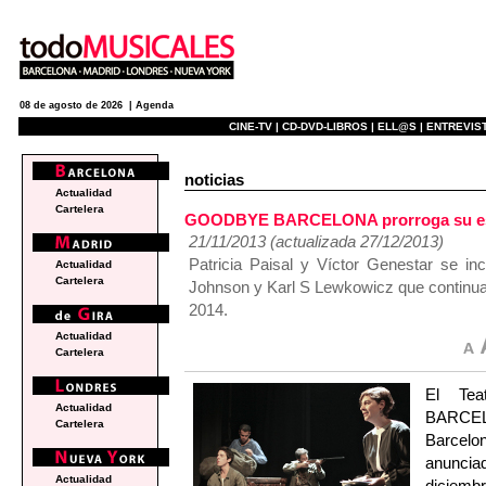
08 de agosto de 2026 |
Agenda
CINE-TV |
CD-DVD-LIBROS |
ELL@S |
ENTREVIST
noticias
Actualidad
Cartelera
GOODBYE BARCELONA prorroga su estan
21/11/2013 (actualizada 27/12/2013)
Patricia Paisal y Víctor Genestar se in
Actualidad
Cartelera
Johnson y Karl S Lewkowicz que continuar
2014.
Actualidad
Cartelera
El Te
Actualidad
BARCEL
Cartelera
Barcelon
anuncia
Actualidad
diciemb