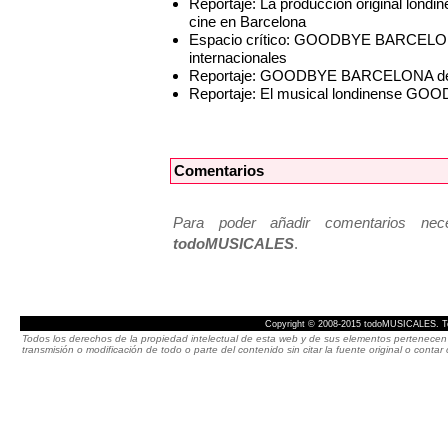
Reportaje: La producción original l
cine en Barcelona
Espacio crítico: GOODBYE BARCELONA,
internacionales
Reportaje: GOODBYE BARCELONA desem
Reportaje: El musical londinense GO
Comentarios
Para poder añadir comentarios neces
todoMUSICALES
.
Copyright © 2008-2015 todoMUSICALES. To
Todos los derechos de la propiedad intelectual de esta web y de sus elementos pertenecen 
transmisión o modificación de todo o parte del contenido sin citar la fuente original o cont