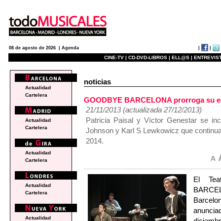
|
|
08 de agosto de 2026 |
Agenda
CINE-TV |
CD-DVD-LIBROS |
ELL@S |
ENTREVIST
noticias
Actualidad
Cartelera
GOODBYE BARCELONA prorroga su estan
21/11/2013 (actualizada 27/12/2013)
Patricia Paisal y Víctor Genestar se in
Actualidad
Cartelera
Johnson y Karl S Lewkowicz que continuar
2014.
Actualidad
Cartelera
El Te
Actualidad
BARCEL
Cartelera
Barcelon
anuncia
Actualidad
diciemb