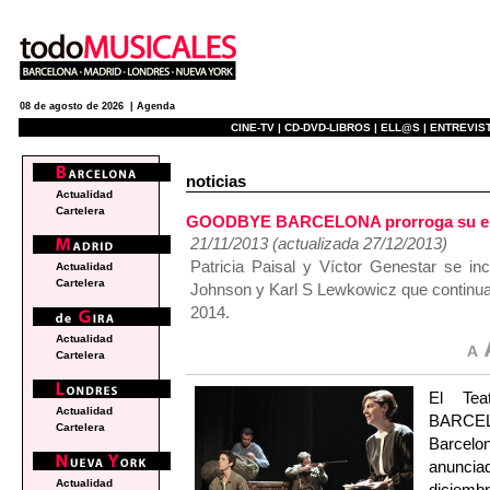
08 de agosto de 2026 |
Agenda
CINE-TV |
CD-DVD-LIBROS |
ELL@S |
ENTREVIST
noticias
Actualidad
Cartelera
GOODBYE BARCELONA prorroga su estan
21/11/2013 (actualizada 27/12/2013)
Patricia Paisal y Víctor Genestar se in
Actualidad
Cartelera
Johnson y Karl S Lewkowicz que continuar
2014.
Actualidad
Cartelera
El Te
Actualidad
BARCEL
Cartelera
Barcelon
anuncia
Actualidad
diciemb