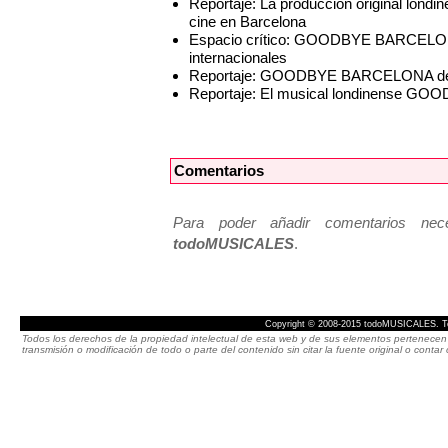
Reportaje: La producción original l
cine en Barcelona
Espacio crítico: GOODBYE BARCELONA,
internacionales
Reportaje: GOODBYE BARCELONA desem
Reportaje: El musical londinense GO
Comentarios
Para poder añadir comentarios neces
todoMUSICALES
.
Copyright © 2008-2015 todoMUSICALES. To
Todos los derechos de la propiedad intelectual de esta web y de sus elementos pertenecen 
transmisión o modificación de todo o parte del contenido sin citar la fuente original o cont