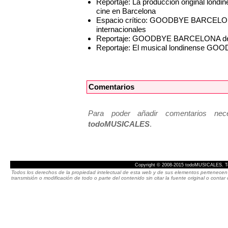
Reportaje: La producción original l
cine en Barcelona
Espacio crítico: GOODBYE BARCELONA,
internacionales
Reportaje: GOODBYE BARCELONA desem
Reportaje: El musical londinense GO
Comentarios
Para poder añadir comentarios neces
todoMUSICALES
.
Copyright © 2008-2015 todoMUSICALES. To
Todos los derechos de la propiedad intelectual de esta web y de sus elementos pertenecen 
transmisión o modificación de todo o parte del contenido sin citar la fuente original o cont