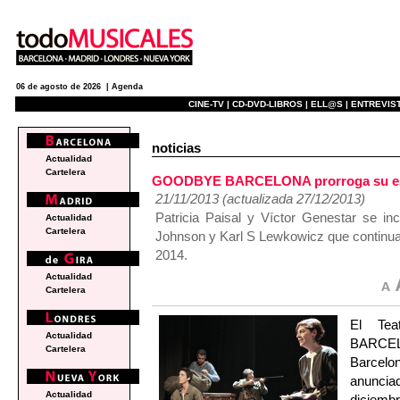
06 de agosto de 2026 |
Agenda
CINE-TV |
CD-DVD-LIBROS |
ELL@S |
ENTREVIST
noticias
Actualidad
Cartelera
GOODBYE BARCELONA prorroga su estan
21/11/2013 (actualizada 27/12/2013)
Patricia Paisal y Víctor Genestar se in
Actualidad
Cartelera
Johnson y Karl S Lewkowicz que continuar
2014.
Actualidad
Cartelera
El Te
Actualidad
BARCEL
Cartelera
Barcelon
anuncia
Actualidad
diciemb