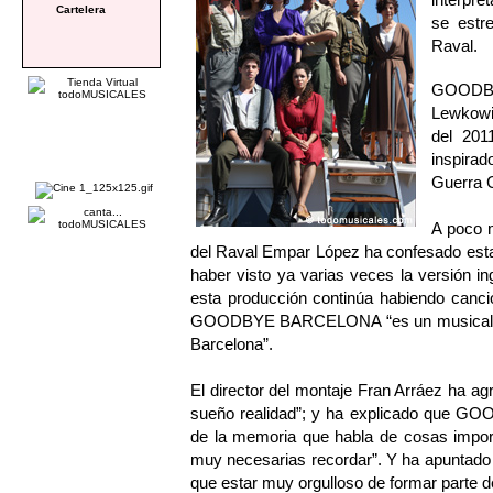
Cartelera
se estr
Raval.
GOODBY
Lewkowic
del 201
inspirad
Guerra C
A poco m
del Raval Empar López ha confesado est
haber visto ya varias veces la versión i
esta producción continúa habiendo canci
GOODBYE BARCELONA “es un musical red
Barcelona”.
El director del montaje Fran Arráez ha ag
sueño realidad”; y ha explicado que G
de la memoria que habla de cosas impor
muy necesarias recordar”. Y ha apuntado q
que estar muy orgulloso de formar parte de