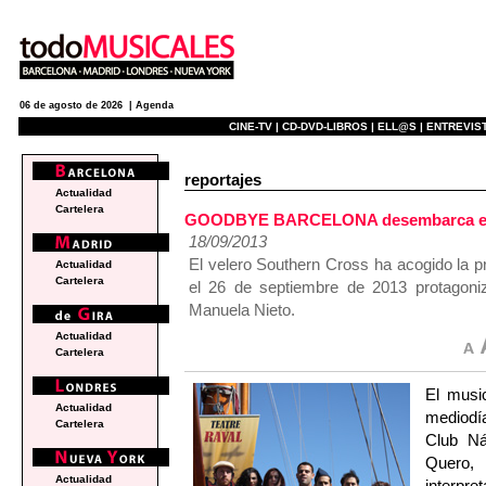
06 de agosto de 2026 |
Agenda
CINE-TV |
CD-DVD-LIBROS |
ELL@S |
ENTREVIST
reportajes
Actualidad
Cartelera
GOODBYE BARCELONA desembarca en el
18/09/2013
El velero Southern Cross ha acogido la p
Actualidad
Cartelera
el 26 de septiembre de 2013 protagon
Manuela Nieto.
Actualidad
Cartelera
El mus
Actualidad
mediodí
Cartelera
Club Ná
Quero,
Actualidad
interpre