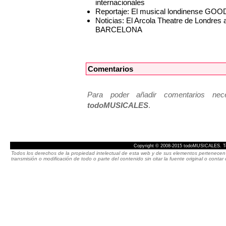
internacionales
Reportaje: El musical londinense GO
Noticias: El Arcola Theatre de Londre
BARCELONA
Comentarios
Para poder añadir comentarios neces
todoMUSICALES
.
Copyright © 2008-2015 todoMUSICALES. To
Todos los derechos de la propiedad intelectual de esta web y de sus elementos pertenecen 
transmisión o modificación de todo o parte del contenido sin citar la fuente original o cont