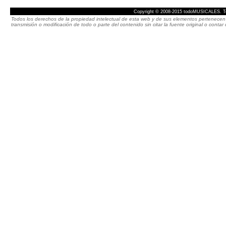
Copyright © 2008-2015 todoMUSICALES. To
Todos los derechos de la propiedad intelectual de esta web y de sus elementos pertenecen 
transmisión o modificación de todo o parte del contenido sin citar la fuente original o cont