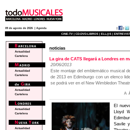
|
|
09 de agosto de 2026 |
Agenda
CINE-TV |
CD-DVD-LIBROS |
ELL@S |
ENTREVIST
noticias
Actualidad
Cartelera
La gira de CATS llegará a Londres en m
20/06/2013
Este montaje del emblemático musical de
Actualidad
Cartelera
de 2013 en Edimburgo con un elenco lide
se podrá ver en el New Wimbledon Theatr
Actualidad
Cartelera
El nuev
Actualidad
Lloyd W
Cartelera
Edimbur
Savile 
Actualidad
Theatre 