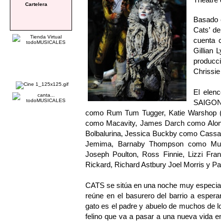
Cartelera
Basado e
Cats’ d
cuenta c
Gillian 
producc
Chrissie
El elen
SAIGON)
como Rum Tum Tugger, Katie Warshop 
como Macavity, James Darch como Alonz
Bolbalurina, Jessica Buckby como Cassa
Jemima, Barnaby Thompson como Mung
Joseph Poulton, Ross Finnie, Lizzi Fran
Rickard, Richard Astbury Joel Morris y P
CATS se sitúa en una noche muy especial, l
reúne en el basurero del barrio a espera
gato es el padre y abuelo de muchos de los
felino que va a pasar a una nueva vida en