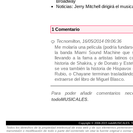
Broadway
Noticias: Jerry Mitchell dirigirá el mu
1 Comentario
Tecnomilton, 16/05/2014 09:06:36
Me molaría una película (podría fundarse
la banda Miami Sound Machine que se
llevando a la fama a artistas latinos 
historia de Shakira, y de Donato y Est
se vea también la historia de Hispavox
Rubio, o Chayane terminan trasladánd
extraerse del libro de Miguel Blasco.
Para poder añadir comentarios neces
todoMUSICALES
.
Copyright © 2008-2015 todoMUSICALES. To
Todos los derechos de la propiedad intelectual de esta web y de sus elementos pertenecen 
transmisión o modificación de todo o parte del contenido sin citar la fuente original o cont