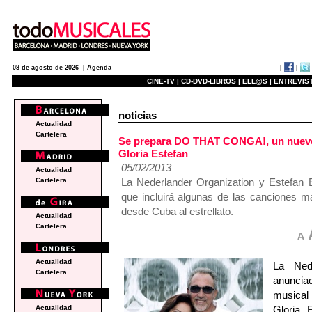
|
|
08 de agosto de 2026 |
Agenda
CINE-TV |
CD-DVD-LIBROS |
ELL@S |
ENTREVIST
noticias
Actualidad
Cartelera
Se prepara DO THAT CONGA!, un nuevo
Gloria Estefan
05/02/2013
Actualidad
La Nederlander Organization y Estefan 
Cartelera
que incluirá algunas de las canciones má
desde Cuba al estrellato.
Actualidad
Cartelera
Actualidad
La Nede
Cartelera
anunci
musical
Gloria 
Actualidad