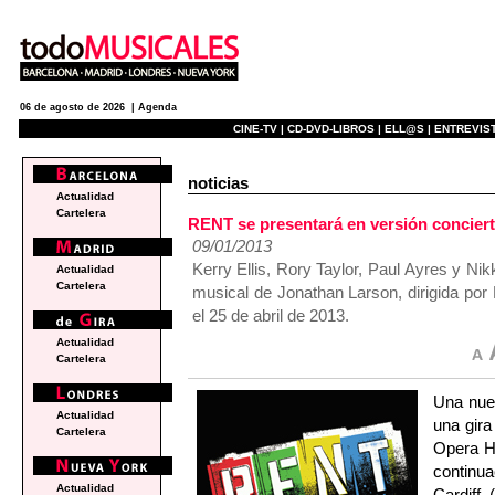
06 de agosto de 2026 |
Agenda
CINE-TV |
CD-DVD-LIBROS |
ELL@S |
ENTREVIST
noticias
Actualidad
Cartelera
RENT se presentará en versión conciert
09/01/2013
Kerry Ellis, Rory Taylor, Paul Ayres y Nik
Actualidad
Cartelera
musical de Jonathan Larson, dirigida po
el 25 de abril de 2013.
Actualidad
Cartelera
Una nue
Actualidad
una gira
Cartelera
Opera Ho
continua
Actualidad
Cardiff 