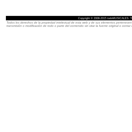
Copyright © 2008-2015 todoMUSICALES. To
Todos los derechos de la propiedad intelectual de esta web y de sus elementos pertenecen 
transmisión o modificación de todo o parte del contenido sin citar la fuente original o cont