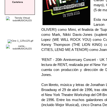
Cartelera
mayo), 
(5 de ma
Esta nu
Larson
OLIVER!) como Mimi, el finalista de ‘Su
como Mark, Nikki Davis-Jones (suple
Lopez (WE WILL ROCK YOU) como Colli
Kenny Thompson (THE LION KING) c
CITIES, LEND ME A TENOR) como Joan
‘RENT - 20th Anniversary Concert - UK T
lectura de RENT, realizada por el New Yo
cuenta con producción y dirección de 
Jones.
Con libreto, música y letras de Jonathan
Broadway el 29 de abril de 1996, tras obt
el New York Theatre Workshop del Off-Bro
de 1996. Entre los muchos galardones ob
(incluido Mejor Musical), cinco Drama Des