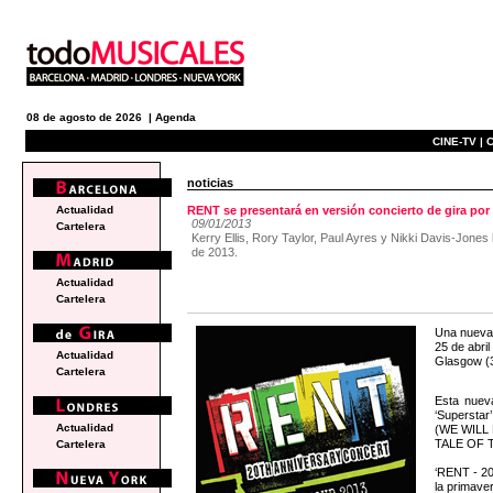
08 de agosto de 2026 |
Agenda
CINE-TV |
C
noticias
Actualidad
RENT se presentará en versión concierto de gira por
09/01/2013
Cartelera
Kerry Ellis, Rory Taylor, Paul Ayres y Nikki Davis-Jones
de 2013.
Actualidad
Cartelera
Una nueva 
25 de abril
Actualidad
Glasgow (3
Cartelera
Esta nueva
‘Supersta
Actualidad
(WE WILL 
TALE OF 
Cartelera
‘RENT - 20
la primave