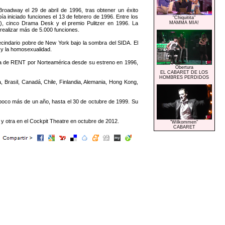
roadway el 29 de abril de 1996, tras obtener un éxito
 iniciado funciones el 13 de febrero de 1996. Entre los
"Chiquitita"
l), cinco Drama Desk y el premio Pulitzer en 1996. La
MAMMA MIA!
realizar más de 5.000 funciones.
ecindario pobre de New York bajo la sombra del SIDA. El
A y la homosexualidad.
ira de RENT por Norteamérica desde su estreno en 1996,
Obertura
EL CABARET DE LOS
HOMBRES PERDIDOS
, Brasil, Canadá, Chile, Finlandia, Alemania, Hong Kong,
poco más de un año, hasta el 30 de octubre de 1999. Su
otra en el Cockpit Theatre en octubre de 2012.
"Wilkommen"
CABARET