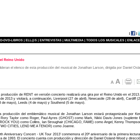
|
|
D-DVD-LIBROS |
ELL@S |
ENTREVISTAS |
MULTIMEDIA |
TODOS LOS MUSICALES |
ENLACE
 el Reino Unido
 lideran el elenco de esta producción del musical de Jonathan Larson, dirigida por Daniel O
producción de RENT en versión concierto realizará una gira por el Reino Unido en el 2013.
 de 2013 y visitará, a continuación, Liverpool (27 de abril), Newcastle (28 de abril), Cardiff 
 de mayo), Leeds (4 de mayo) y Southend (5 de mayo).
 producción del emblemático musical de Jonathan Larson estará protagonizada por Kerr
r’ Rory Taylor como Roger, Paul Ayres (GHOST) como Mark, Nikki Davis-Jones (suplent
ROCK YOU) como Collins, Ian Stroughair (CHICAGO, FAME) como Angel, Kenny Thompso
TWO CITIES, LEND ME A TENOR) como Joanne.
th Anniversary Concert - UK Tour 2013’ conmemora el 20º aniversario de la primera lectu
ra de 1993. El concierto cuenta con producción y dirección de Daniel Osland-Wood y direcci