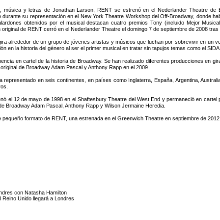
o, música y letras de Jonathan Larson, RENT se estrenó en el Nederlander Theatre de B
e durante su representación en el New York Theatre Workshop del Off-Broadway, donde había
ardones obtenidos por el musical destacan cuatro premios Tony (incluido Mejor Musica
 original de RENT cerró en el Nederlander Theatre el domingo 7 de septiembre de 2008 tras 
gira alrededor de un grupo de jóvenes artistas y músicos que luchan por sobrevivir en un v
 en la historia del género al ser el primer musical en tratar sin tapujos temas como el SID
cia en cartel de la historia de Broadway. Se han realizado diferentes producciones en g
o original de Broadway Adam Pascal y Anthony Rapp en el 2009.
representado en seis continentes, en países como Inglaterra, España, Argentina, Australia
ros.
nó el 12 de mayo de 1998 en el Shaftesbury Theatre del West End y permaneció en cartel 
nal de Broadway Adam Pascal, Anthony Rapp y Wilson Jermaine Heredia.
pequeño formato de RENT, una estrenada en el Greenwich Theatre en septiembre de 2012 y 
Londres con Natasha Hamilton
l Reino Unido llegará a Londres