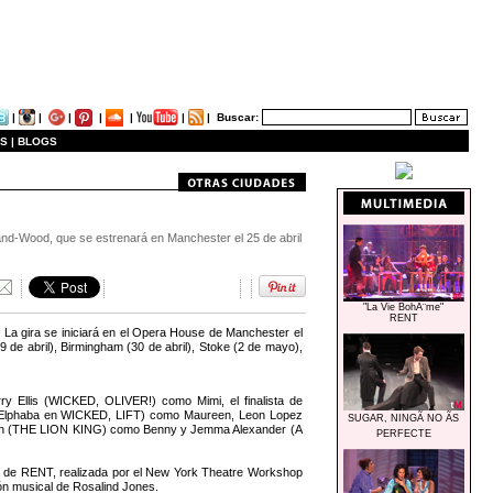
|
|
|
|
|
|
|
Buscar:
S |
BLOGS
sland-Wood, que se estrenará en Manchester el 25 de abril
"La Vie BohÃ¨me"
RENT
 La gira se iniciará en el Opera House de Manchester el
(29 de abril), Birmingham (30 de abril), Stoke (2 de mayo),
y Ellis (WICKED, OLIVER!) como Mimi, el finalista de
e Elphaba en WICKED, LIFT) como Maureen, Leon Lopez
SUGAR, NINGÃ NO ÃS
n (THE LION KING) como Benny y Jemma Alexander (A
PERFECTE
ra de RENT, realizada por el New York Theatre Workshop
ón musical de Rosalind Jones.