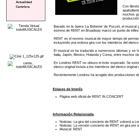
Actualidad
Con libret
Cartelera
apabullant
muchos gal
producción
Basado en la ópera ‘La Boheme’ de Puccini, el musical 
estreno de RENT en Broadway marcó un punto de inflexión
RENT es el noveno musical de mayor tiempo de permanen
incluyendo una exitosa gira con los miembros del elenc
El musical se ha traducido a numerosos idiomas y se ha 
Italia, Japón, Mexico, Holanda y Corea, entre muchos ot
En Londres RENT no obtuvo el éxito esperado. Se estre
elenco original incluía a los miembros del elenco origi
Recientemente Londres ha acogido dos producciones de 
Enlaces de Interés
Página web oficial de RENT IN CONCERT
Información Relacionada
Noticias: La gira del concierto de RENT volverá a 
Noticias: La versión concierto de RENT en gira por e
Musical: RENT