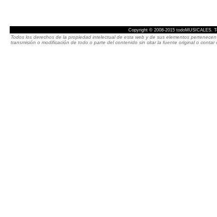
Copyright © 2008-2015 todoMUSICALES. To
Todos los derechos de la propiedad intelectual de esta web y de sus elementos pertenecen 
transmisión o modificación de todo o parte del contenido sin citar la fuente original o cont