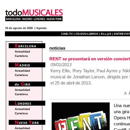
10 de agosto de 2026 |
Agenda
CINE-TV |
CD-DVD-LIBROS |
ELL@S |
ENTREVIST
noticias
Actualidad
Cartelera
RENT se presentará en versión conciert
09/01/2013
Kerry Ellis, Rory Taylor, Paul Ayres y Nik
Actualidad
Cartelera
musical de Jonathan Larson, dirigida po
el 25 de abril de 2013.
Actualidad
Cartelera
Una nue
Actualidad
una gira
Cartelera
Opera Ho
continua
Actualidad
Cardiff 