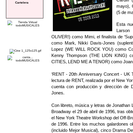
Cartelera
mayo), 
(5 de ma
Esta nu
Larson
OLIVER!) como Mimi, el finalista de ‘Su
como Mark, Nikki Davis-Jones (suple
Lopez (WE WILL ROCK YOU) como Colli
Kenny Thompson (THE LION KING) c
CITIES, LEND ME A TENOR) como Joan
‘RENT - 20th Anniversary Concert - UK T
lectura de RENT, realizada por el New Yo
cuenta con producción y dirección de 
Jones.
Con libreto, música y letras de Jonathan
Broadway el 29 de abril de 1996, tras obt
el New York Theatre Workshop del Off-Bro
de 1996. Entre los muchos galardones ob
(incluido Mejor Musical), cinco Drama Des