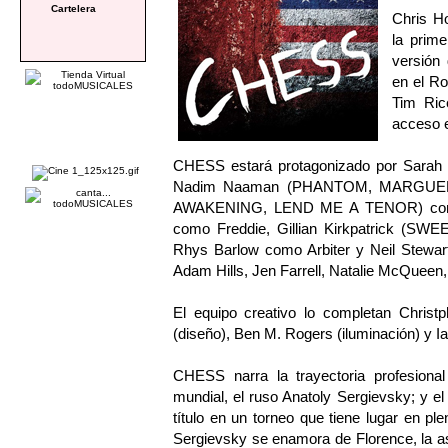
Cartelera
Chris Ho
la prim
versión
en el Ro
Tim Ric
acceso e
CHESS estará protagonizado por Sarah
Nadim Naaman (PHANTOM, MARGUERIT
AWAKENING, LEND ME A TENOR) como S
como Freddie, Gillian Kirkpatrick (S
Rhys Barlow como Arbiter y Neil Stewar
Adam Hills, Jen Farrell, Natalie McQueen
El equipo creativo lo completan Christ
(diseño), Ben M. Rogers (iluminación) y Iai
CHESS narra la trayectoria profesiona
mundial, el ruso Anatoly Sergievsky; y el
título en un torneo que tiene lugar en pl
Sergievsky se enamora de Florence, la a