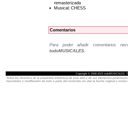
remasterizada
Musical: CHESS
Comentarios
Para poder añadir comentarios neces
todoMUSICALES
.
Copyright © 2008-2015 todoMUSICALES. To
Todos los derechos de la propiedad intelectual de esta web y de sus elementos pertenecen 
transmisión o modificación de todo o parte del contenido sin citar la fuente original o cont