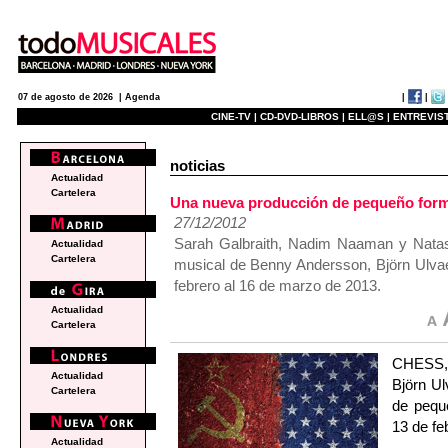
|
|
07 de agosto de 2026 |
Agenda
CINE-TV |
CD-DVD-LIBROS |
ELL@S |
ENTREVIST
noticias
Actualidad
Cartelera
Una nueva producción de pequeño form
27/12/2012
Sarah Galbraith, Nadim Naaman y Natas
Actualidad
Cartelera
musical de Benny Andersson, Björn Ulvae
febrero al 16 de marzo de 2013.
Actualidad
Cartelera
CHESS,
Actualidad
Björn Ul
Cartelera
de pequ
13 de fe
Actualidad