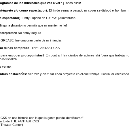
rogramas de los musicales que vas a ver?
¡Todos ellos!
intérprete y/o como espectador):
El fin de semana pasado mi cover se dislocó el hombro m
o espectador):
Patty Lupone en GYPSY. ¡Asombrosa!
inguna ¡Intento no permitir que mi mente me líe!
nterpretar):
No estoy segura.
 GREASE, fue una gran parte de mi infancia.
que te has comprado:
THE FANTASTICKS!
s para escoger protagonistas?
En contra. Hay cientos de actores ahí fuera que trabajan 
lo trivializa.
de vengo.
ntras destacarías:
Ser feliz y disfrutar cada proyecto en el que trabajo. Continuar creciend
S es una historia con la que la gente puede identificarse”
reparto de THE FANTASTICKS
Theater Center)