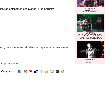
"Chiquitita"
ientras estábamos ensayando. ¡Fue horrible!
MAMMA MIA!
Obertura
EL CABARET DE LOS
HOMBRES PERDIDOS
duro, audicionando cada día. Creo que obtener tus cinco
"Wilkommen"
CABARET
o y aprendiendo.