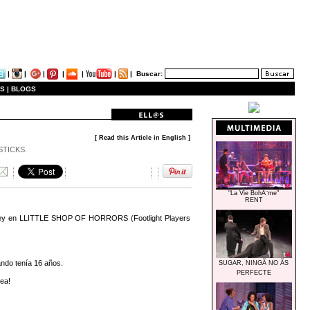
|
|
|
|
|
|
|
Buscar:
S |
BLOGS
[ Read this Article in English ]
ASTICKS.
"La Vie BohÃ¨me"
RENT
drey en LLITTLE SHOP OF HORRORS (Footlight Players
ndo tenía 16 años.
SUGAR, NINGÃ NO ÃS
PERFECTE
ea!