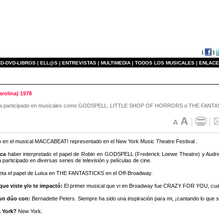
|
|
D-DVD-LIBROS |
ELL@S |
ENTREVISTAS |
MULTIMEDIA |
TODOS LOS MUSICALES |
ENLACE
olina) 1978
que ha participado en musicales como GODSPELL, LITTLE SHOP OF HORRORS o THE FANT
o en el musical MACCABEAT! representado en el New York Music Theatre Festival .
aca
haber interpretado el papel de Robin en GODSPELL (Frederick Loewe Theatre) y Au
participado en diversas series de televisión y películas de cine.
eta el papel de Luisa en THE FANTASTICKS en el Off-Broadway.
 que viste y/o te impactó:
El primer musical que vi en Broadway fue CRAZY FOR YOU, cua
 un dúo con:
Bernadette Peters. Siempre ha sido una inspiración para mi, ¡cantando lo que s
 York?
New York.