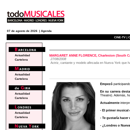
07 de agosto de 2026 |
Agenda
CINE-TV |
C
actualidad
Actualidad
MARGARET ANNE FLORENCE, Charleston (South Car
27/08/2008
Cartelera
Actriz, cantante y modelo afincada en Nueva York 
Actualidad
Cartelera
Empezó
participand
En su carrera dest
Actualidad
Theatre). Además, ha 
Cartelera
Actualmente
interpr
- El primer musical
Actualidad
Cartelera
- Te gustaría hacer
- ¿Londres o Nueva