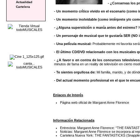
Actualidad
- ¿Conservas los p
Cartelera
- Un momento crítico vivido en el escenario (como 
- Un momento inolvidable (como intérprete y/o com
- ¿Alguna superstición o manía antes del estreno?
N
- Un personaje de musical que te gustaría SER (NO i
- Una película musical:
Probablemente mi favorita será
- El último CD/DVD relacionado con los musicales 
- ¿A favor o en contra de los concursos televisivo
minutos de fama en un reality de televisión en cierto modo 
- Te sientes orgullosa de:
Mi familia, marido, y de dón
- Del actual momento profesional en el que te encue
Enlaces de Interés
Página web oficial de Margaret Anne Florence
Información Relacionada
Entrevista: Margaret Anne Florence: “THE FANTASTICK
Noticias: Margaret Anne Florence se incorpora al 
Cartelera Nueva York: THE FANTASTICKS (Snapple 