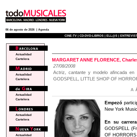
06 de agosto de 2026 |
Agenda
CINE-TV |
CD-DVD-LIBROS |
ELL@S |
ENTREVIST
actualidad
Actualidad
MARGARET ANNE FLORENCE, Charlesto
Cartelera
27/08/2008
Actriz, cantante y modelo afincada e
Actualidad
GODSPELL, LITTLE SHOP OF HORROR
Cartelera
Actualidad
Cartelera
Empezó
partic
New York Music 
Actualidad
Cartelera
En su carrera
GODSPELL (Fre
OF HORRORS (Fo
Actualidad