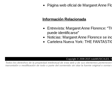
Página web oficial de Margaret Anne Fl
Información Relacionada
Entrevista: Margaret Anne Florence: “
puede identificarse”
Noticias: Margaret Anne Florence se 
Cartelera Nueva York: THE FANTASTIC
Copyright © 2008-2015 todoMUSICALES. To
Todos los derechos de la propiedad intelectual de esta web y de sus elementos pertenecen 
transmisión o modificación de todo o parte del contenido sin citar la fuente original o cont