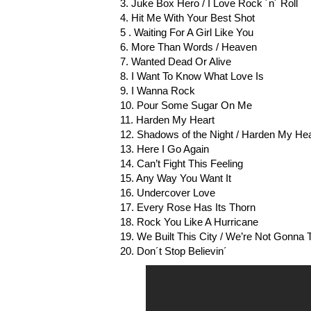
3. Juke Box Hero / I Love Rock ´n´ Roll
4. Hit Me With Your Best Shot
5 . Waiting For A Girl Like You
6. More Than Words / Heaven
7. Wanted Dead Or Alive
8. I Want To Know What Love Is
9. I Wanna Rock
10. Pour Some Sugar On Me
11. Harden My Heart
12. Shadows of the Night / Harden My Hea
13. Here I Go Again
14. Can’t Fight This Feeling
15. Any Way You Want It
16. Undercover Love
17. Every Rose Has Its Thorn
18. Rock You Like A Hurricane
19. We Built This City / We’re Not Gonna T
20. Don´t Stop Believin´