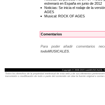
estrenará en España en junio de 2012
Noticias: Se inicia el rodaje de la ver
AGES
Musical: ROCK OF AGES
Comentarios
Para poder añadir comentarios neces
todoMUSICALES
.
Copyright © 2008-2015 todoMUSICALES. To
Todos los derechos de la propiedad intelectual de esta web y de sus elementos pertenecen 
transmisión o modificación de todo o parte del contenido sin citar la fuente original o cont