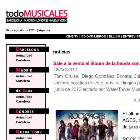
06 de agosto de 2026 |
Agenda
CINE-TV |
CD-DVD-LIBROS |
ELL@S |
ENTREVIST
noticias
Actualidad
Cartelera
Sale a la venta el álbum de la banda s
05/06/2012
Tom Cruise, Diego González Boneta, Jul
Actualidad
Cartelera
cinematográfica de este musical dirigida
junio de 2012 editado por WaterTower Mus
Actualidad
Cartelera
El álbu
Actualidad
AGES, ba
Cartelera
de junio
Actualidad
ROCK OF