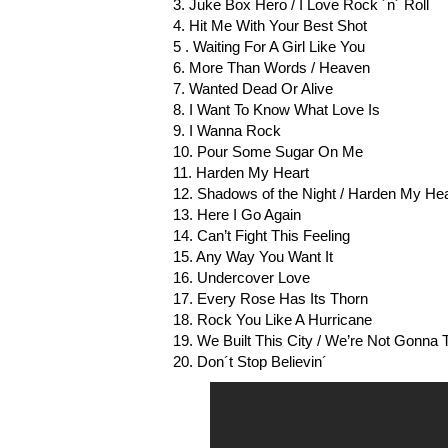
3. Juke Box Hero / I Love Rock ´n´ Roll
4. Hit Me With Your Best Shot
5 . Waiting For A Girl Like You
6. More Than Words / Heaven
7. Wanted Dead Or Alive
8. I Want To Know What Love Is
9. I Wanna Rock
10. Pour Some Sugar On Me
11. Harden My Heart
12. Shadows of the Night / Harden My Hea
13. Here I Go Again
14. Can’t Fight This Feeling
15. Any Way You Want It
16. Undercover Love
17. Every Rose Has Its Thorn
18. Rock You Like A Hurricane
19. We Built This City / We’re Not Gonna T
20. Don´t Stop Believin´