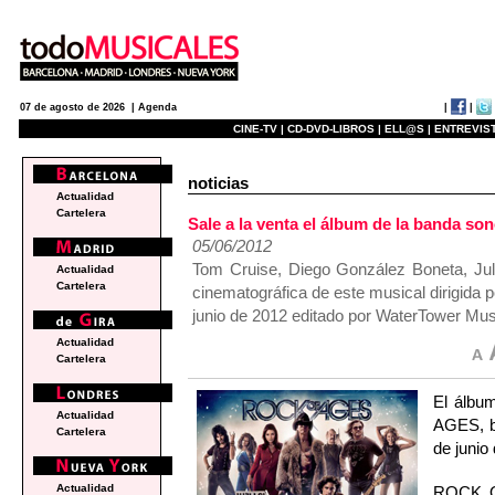
|
|
07 de agosto de 2026 |
Agenda
CINE-TV |
CD-DVD-LIBROS |
ELL@S |
ENTREVIST
noticias
Actualidad
Cartelera
Sale a la venta el álbum de la banda s
05/06/2012
Tom Cruise, Diego González Boneta, Jul
Actualidad
Cartelera
cinematográfica de este musical dirigida
junio de 2012 editado por WaterTower Mus
Actualidad
Cartelera
El álbu
Actualidad
AGES, ba
Cartelera
de junio
Actualidad
ROCK OF