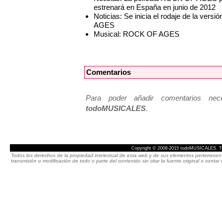
estrenará en España en junio de 2012
Noticias: Se inicia el rodaje de la ver
AGES
Musical: ROCK OF AGES
Comentarios
Para poder añadir comentarios neces
todoMUSICALES
.
Copyright © 2008-2015 todoMUSICALES. To
Todos los derechos de la propiedad intelectual de esta web y de sus elementos pertenecen 
transmisión o modificación de todo o parte del contenido sin citar la fuente original o cont