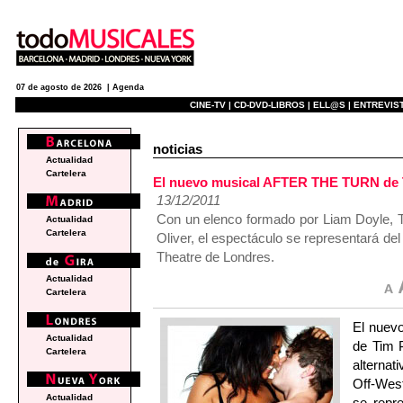
07 de agosto de 2026 |
Agenda
CINE-TV |
CD-DVD-LIBROS |
ELL@S |
ENTREVIST
noticias
Actualidad
Cartelera
El nuevo musical AFTER THE TURN de Ti
13/12/2011
Con un elenco formado por Liam Doyle, To
Actualidad
Cartelera
Oliver, el espectáculo se representará de
Theatre de Londres.
Actualidad
Cartelera
El nuev
Actualidad
de Tim P
Cartelera
alternat
Off-West
Actualidad
se repr