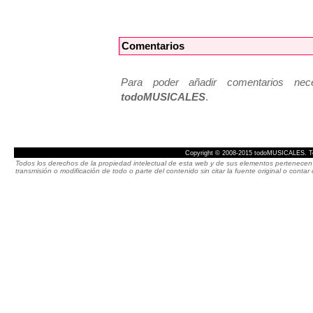
Comentarios
Para poder añadir comentarios neces
todoMUSICALES
.
Copyright © 2008-2015 todoMUSICALES. To
Todos los derechos de la propiedad intelectual de esta web y de sus elementos pertenecen 
transmisión o modificación de todo o parte del contenido sin citar la fuente original o cont