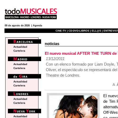
09 de agosto de 2026 |
Agenda
CINE-TV |
CD-DVD-LIBROS |
ELL@S |
ENTREVIST
noticias
Actualidad
Cartelera
El nuevo musical AFTER THE TURN de Ti
13/12/2011
Con un elenco formado por Liam Doyle, To
Actualidad
Cartelera
Oliver, el espectáculo se representará de
Theatre de Londres.
Actualidad
Cartelera
El nuev
Actualidad
de Tim P
Cartelera
alternat
Off-West
Actualidad
se repr