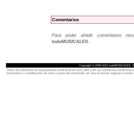
Comentarios
Para poder añadir comentarios neces
todoMUSICALES
.
Copyright © 2008-2015 todoMUSICALES. To
Todos los derechos de la propiedad intelectual de esta web y de sus elementos pertenecen 
transmisión o modificación de todo o parte del contenido sin citar la fuente original o cont