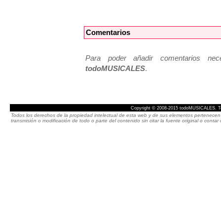
Comentarios
Para poder añadir comentarios neces
todoMUSICALES
.
Copyright © 2008-2015 todoMUSICALES. To
Todos los derechos de la propiedad intelectual de esta web y de sus elementos pertenecen 
transmisión o modificación de todo o parte del contenido sin citar la fuente original o cont