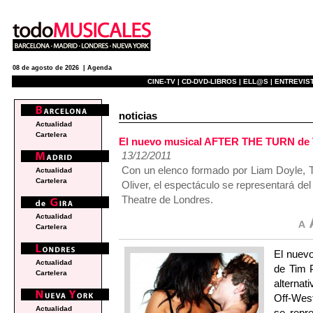
08 de agosto de 2026 |
Agenda
CINE-TV |
CD-DVD-LIBROS |
ELL@S |
ENTREVIST
noticias
Actualidad
Cartelera
El nuevo musical AFTER THE TURN de Ti
13/12/2011
Con un elenco formado por Liam Doyle, To
Actualidad
Cartelera
Oliver, el espectáculo se representará de
Theatre de Londres.
Actualidad
Cartelera
El nuev
Actualidad
de Tim P
Cartelera
alternat
Off-West
Actualidad
se repr