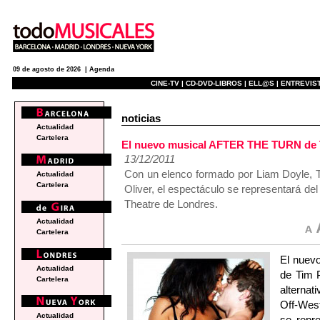
09 de agosto de 2026 |
Agenda
CINE-TV |
CD-DVD-LIBROS |
ELL@S |
ENTREVIST
noticias
Actualidad
Cartelera
El nuevo musical AFTER THE TURN de Ti
13/12/2011
Con un elenco formado por Liam Doyle, To
Actualidad
Cartelera
Oliver, el espectáculo se representará de
Theatre de Londres.
Actualidad
Cartelera
El nuev
Actualidad
de Tim P
Cartelera
alternat
Off-West
Actualidad
se repr