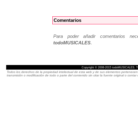
Comentarios
Para poder añadir comentarios neces
todoMUSICALES
.
Copyright © 2008-2015 todoMUSICALES. To
Todos los derechos de la propiedad intelectual de esta web y de sus elementos pertenecen 
transmisión o modificación de todo o parte del contenido sin citar la fuente original o cont