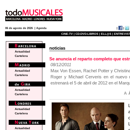
|
|
06 de agosto de 2026 |
Agenda
CINE-TV |
CD-DVD-LIBROS |
ELL@S |
ENTREVIST
noticias
Actualidad
Cartelera
Se anuncia el reparto completo que es
08/12/2011
Max Von Essen, Rachel Potter y Christina
Actualidad
Cartelera
Roger y Michael Cerveris en el nuevo 
estrenará el 5 de abril de 2012 en el Marq
Actualidad
Cartelera
Actualidad
Cartelera
Actualidad