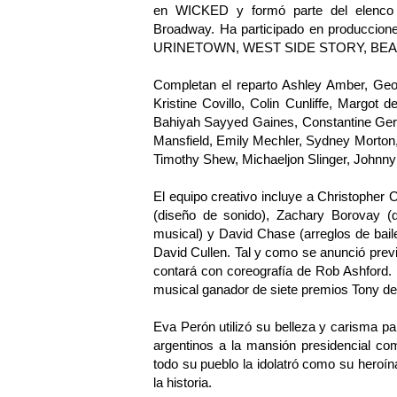
en WICKED y formó parte del ele
Broadway. Ha participado en producci
URINETOWN, WEST SIDE STORY, BE
Completan el reparto Ashley Amber, Geor
Kristine Covillo, Colin Cunliffe, Margot 
Bahiyah Sayyed Gaines, Constantine Germa
Mansfield, Emily Mechler, Sydney Morton,
Timothy Shew, Michaeljon Slinger, Johnny S
El equipo creativo incluye a Christopher 
(diseño de sonido), Zachary Borovay (di
musical) y David Chase (arreglos de bai
David Cullen. Tal y como se anunció prev
contará con coreografía de Rob Ashford.
musical ganador de siete premios Tony d
Eva Perón utilizó su belleza y carisma 
argentinos a la mansión presidencial co
todo su pueblo la idolatró como su heroín
la historia.