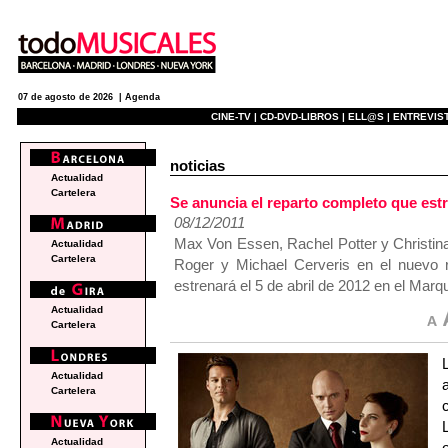
07 de agosto de 2026 |
Agenda
CINE-TV |
CD-DVD-LIBROS |
ELL@S |
ENTREVIST
noticias
Actualidad
Cartelera
Se anuncia el reparto completo que es
08/12/2011
Max Von Essen, Rachel Potter y Christina
Actualidad
Cartelera
Roger y Michael Cerveris en el nuevo 
estrenará el 5 de abril de 2012 en el Marq
Actualidad
Cartelera
Actualidad
Cartelera
Actualidad