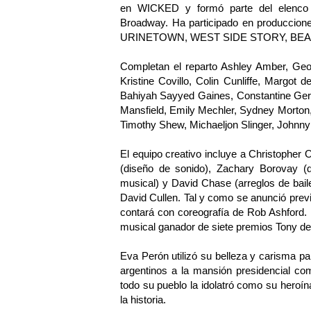
en WICKED y formó parte del ele
Broadway. Ha participado en producci
URINETOWN, WEST SIDE STORY, BE
Completan el reparto Ashley Amber, Geor
Kristine Covillo, Colin Cunliffe, Margot 
Bahiyah Sayyed Gaines, Constantine Germa
Mansfield, Emily Mechler, Sydney Morton,
Timothy Shew, Michaeljon Slinger, Johnny S
El equipo creativo incluye a Christopher 
(diseño de sonido), Zachary Borovay (di
musical) y David Chase (arreglos de bai
David Cullen. Tal y como se anunció prev
contará con coreografía de Rob Ashford.
musical ganador de siete premios Tony d
Eva Perón utilizó su belleza y carisma 
argentinos a la mansión presidencial co
todo su pueblo la idolatró como su heroín
la historia.