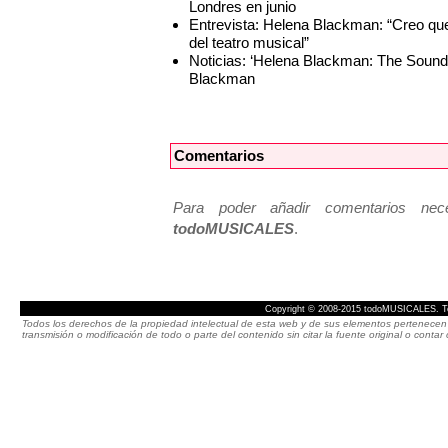
Londres en junio
Entrevista: Helena Blackman: “Creo 
del teatro musical”
Noticias: ‘Helena Blackman: The Soun
Blackman
Comentarios
Para poder añadir comentarios neces
todoMUSICALES
.
Copyright © 2008-2015 todoMUSICALES. To
Todos los derechos de la propiedad intelectual de esta web y de sus elementos pertenecen 
transmisión o modificación de todo o parte del contenido sin citar la fuente original o cont