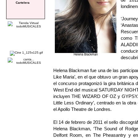
Cartelera
londinen
‘Journe
‘Anasta
Rescuers
como T
ALADD
conducir
descubri
Helena Blackman fue una de las participan
Like Maria’, en el que obtuvo un gran ap
el concurso protagonizó la gira británic
West End del musical SATURDAY NIGHT d
incluyen THE WIZARD OF OZ y GYPSY. En 
Little Less Ordinary’, centrado en la obr
el Apollo Theatre de Londres.
El 14 de febrero de 2011 el sello discográ
Helena Blackman, ‘The Sound of Rodger
Delfont Room, en The Pheasantry y en 