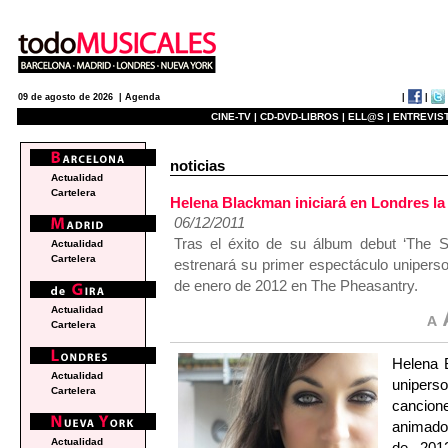
|
|
09 de agosto de 2026 |
Agenda
CINE-TV |
CD-DVD-LIBROS |
ELL@S |
ENTREVIST
noticias
Actualidad
Cartelera
Helena Blackman iniciará en Londres la g
06/12/2011
Tras el éxito de su álbum debut ‘The S
Actualidad
Cartelera
estrenará su primer espectáculo uniperso
de enero de 2012 en The Pheasantry.
Actualidad
Cartelera
Helena 
Actualidad
unipers
Cartelera
cancion
animado
Actualidad
de 2012