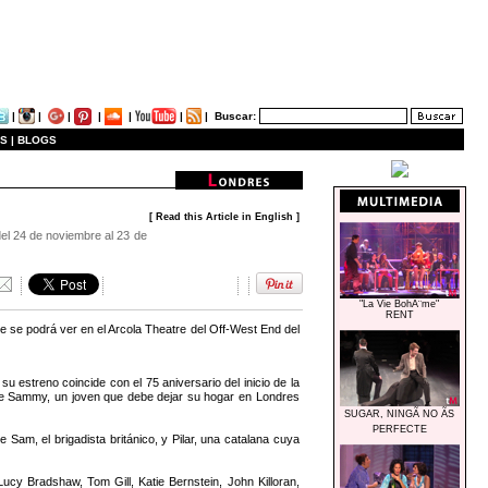
|
|
|
|
|
|
|
Buscar:
S |
BLOGS
[ Read this Article in English ]
el 24 de noviembre al 23 de
"La Vie BohÃ¨me"
RENT
se podrá ver en el Arcola Theatre del Off-West End del
streno coincide con el 75 aniversario del inicio de la
a de Sammy, un joven que debe dejar su hogar en Londres
SUGAR, NINGÃ NO ÃS
PERFECTE
m, el brigadista británico, y Pilar, una catalana cuya
ucy Bradshaw, Tom Gill, Katie Bernstein, John Killoran,