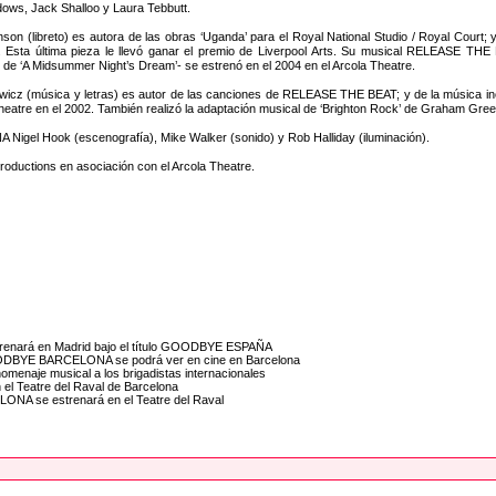
ws, Jack Shalloo y Laura Tebbutt.
nson (libreto) es autora de las obras ‘Uganda’ para el Royal National Studio / Royal Court; 
 Esta última pieza le llevó ganar el premio de Liverpool Arts. Su musical RELEASE THE
 de ‘A Midsummer Night’s Dream’- se estrenó en el 2004 en el Arcola Theatre.
icz (música y letras) es autor de las canciones de RELEASE THE BEAT; y de la música inc
Theatre en el 2002. También realizó la adaptación musical de ‘Brighton Rock’ de Graham Gree
gel Hook (escenografía), Mike Walker (sonido) y Rob Halliday (iluminación).
ctions en asociación con el Arcola Theatre.
enará en Madrid bajo el título GOODBYE ESPAÑA
GOODBYE BARCELONA se podrá ver en cine en Barcelona
naje musical a los brigadistas internacionales
 Teatre del Raval de Barcelona
ONA se estrenará en el Teatre del Raval