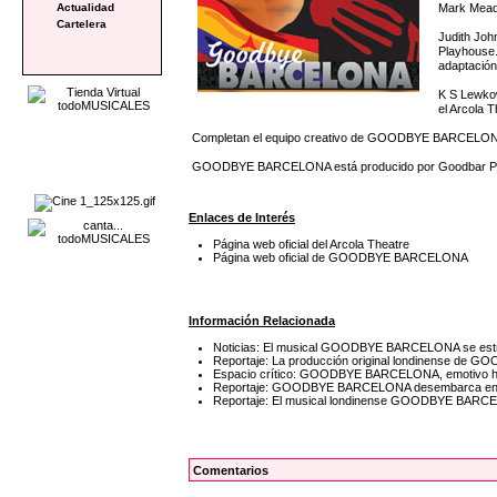
Mark Meado
Actualidad
Cartelera
Judith Joh
Playhouse.
adaptación
K S Lewkow
el Arcola 
Completan el equipo creativo de GOODBYE BARCELONA Ni
GOODBYE BARCELONA está producido por Goodbar Produ
Enlaces de Interés
Página web oficial del Arcola Theatre
Página web oficial de GOODBYE BARCELONA
Información Relacionada
Noticias: El musical GOODBYE BARCELONA se estr
Reportaje: La producción original londinense de 
Espacio crítico: GOODBYE BARCELONA, emotivo home
Reportaje: GOODBYE BARCELONA desembarca en el
Reportaje: El musical londinense GOODBYE BARCEL
Comentarios