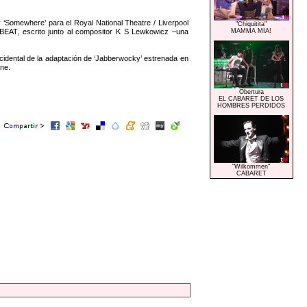
y ‘Somewhere’ para el Royal National Theatre / Liverpool
"Chiquitita"
 BEAT, escrito junto al compositor K S Lewkowicz –una
MAMMA MIA!
idental de la adaptación de ‘Jabberwocky’ estrenada en
ne.
Obertura
EL CABARET DE LOS
HOMBRES PERDIDOS
"Wilkommen"
CABARET