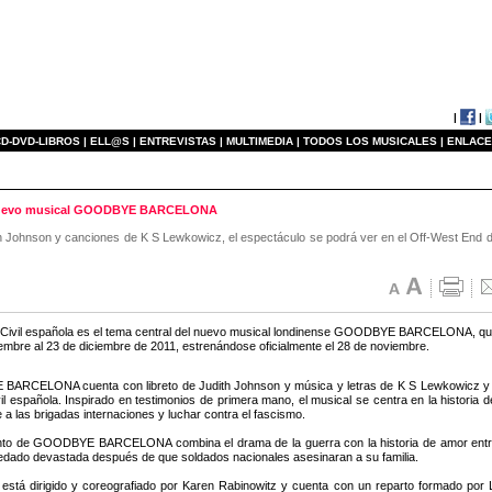
|
|
D-DVD-LIBROS |
ELL@S |
ENTREVISTAS |
MULTIMEDIA |
TODOS LOS MUSICALES |
ENLACE
el nuevo musical GOODBYE BARCELONA
ith Johnson y canciones de K S Lewkowicz, el espectáculo se podrá ver en el Off-West End d
Civil española es el tema central del nuevo musical londinense GOODBYE BARCELONA, que 
embre al 23 de diciembre de 2011, estrenándose oficialmente el 28 de noviembre.
RCELONA cuenta con libreto de Judith Johnson y música y letras de K S Lewkowicz y su e
il española. Inspirado en testimonios de primera mano, el musical se centra en la histori
 a las brigadas internaciones y luchar contra el fascismo.
to de GOODBYE BARCELONA combina el drama de la guerra con la historia de amor entre Sa
edado devastada después de que soldados nacionales asesinaran a su familia.
 está dirigido y coreografiado por Karen Rabinowitz y cuenta con un reparto formado por L