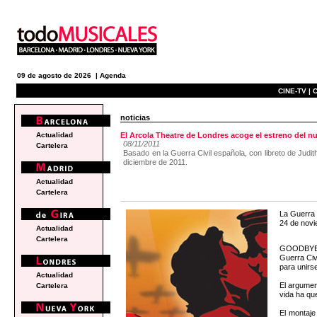
09 de agosto de 2026 |
Agenda
CINE-TV |
C
noticias
Actualidad
El Arcola Theatre de Londres acoge el estreno d
08/11/2011
Cartelera
Basado en la Guerra Civil española, con libreto de Jud
diciembre de 2011.
Actualidad
Cartelera
La Guerra 
24 de novi
Actualidad
Cartelera
GOODBYE BA
Guerra Civ
para unirse
Actualidad
El argumen
Cartelera
vida ha qu
El montaje