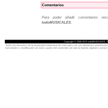
Comentarios
Para poder añadir comentarios neces
todoMUSICALES
.
Copyright © 2008-2015 todoMUSICALES. To
Todos los derechos de la propiedad intelectual de esta web y de sus elementos pertenecen 
transmisión o modificación de todo o parte del contenido sin citar la fuente original o cont