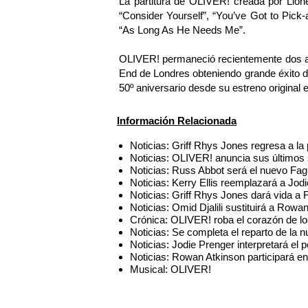
La partitura de OLIVER! creada por Lion
“Consider Yourself”, “You’ve Got to Pick
“As Long As He Needs Me”.
OLIVER! permaneció recientemente dos añ
End de Londres obteniendo grande éxito de
50º aniversario desde su estreno original
Información Relacionada
Noticias: Griff Rhys Jones regresa a l
Noticias: OLIVER! anuncia sus últimos 
Noticias: Russ Abbot será el nuevo Fag
Noticias: Kerry Ellis reemplazará a J
Noticias: Griff Rhys Jones dará vida a
Noticias: Omid Djalili sustituirá a Ro
Crónica: OLIVER! roba el corazón de lo
Noticias: Se completa el reparto de la
Noticias: Jodie Prenger interpretará e
Noticias: Rowan Atkinson participará 
Musical: OLIVER!