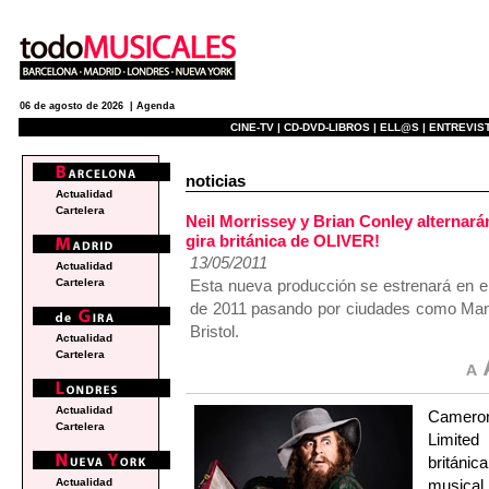
06 de agosto de 2026 |
Agenda
CINE-TV |
CD-DVD-LIBROS |
ELL@S |
ENTREVIST
noticias
Actualidad
Cartelera
Neil Morrissey y Brian Conley alternará
gira británica de OLIVER!
13/05/2011
Actualidad
Esta nueva producción se estrenará en el
Cartelera
de 2011 pasando por ciudades como Man
Bristol.
Actualidad
Cartelera
Actualidad
Cameron
Cartelera
Limited
británi
musical 
Actualidad